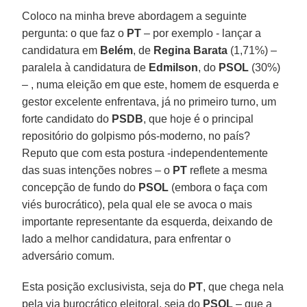
Coloco na minha breve abordagem a seguinte
pergunta: o que faz o
PT
– por exemplo - lançar a
candidatura em
Belém
, de
Regina Barata
(1,71%) –
paralela à candidatura de
Edmilson
, do
PSOL
(30%)
– , numa eleição em que este, homem de esquerda e
gestor excelente enfrentava, já no primeiro turno, um
forte candidato do
PSDB
, que hoje é o principal
repositório do golpismo pós-moderno, no país?
Reputo que com esta postura -independentemente
das suas intenções nobres – o
PT
reflete a mesma
concepção de fundo do
PSOL
(embora o faça com
viés burocrático), pela qual ele se avoca o mais
importante representante da esquerda, deixando de
lado a melhor candidatura, para enfrentar o
adversário comum.
Esta posição exclusivista, seja do
PT
, que chega nela
pela via burocrático eleitoral, seja do
PSOL
– que a