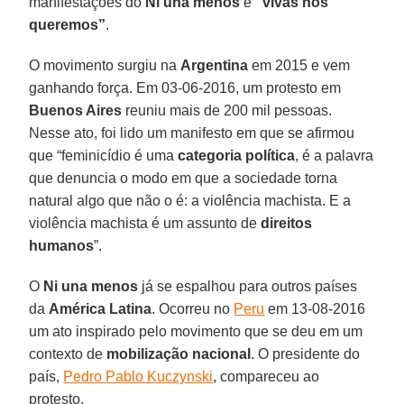
manifestações do
Ni una menos
é
“vivas nos
queremos”
.
O movimento surgiu na
Argentina
em 2015 e vem
ganhando força. Em 03-06-2016, um protesto em
Buenos Aires
reuniu mais de 200 mil pessoas.
Nesse ato, foi lido um manifesto em que se afirmou
que “feminicídio é uma
categoria política
, é a palavra
que denuncia o modo em que a sociedade torna
natural algo que não o é: a violência machista. E a
violência machista é um assunto de
direitos
humanos
”.
O
Ni una menos
já se espalhou para outros países
da
América Latina
. Ocorreu no
Peru
em 13-08-2016
um ato inspirado pelo movimento que se deu em um
contexto de
mobilização nacional
. O presidente do
país,
Pedro Pablo Kuczynski
, compareceu ao
protesto.