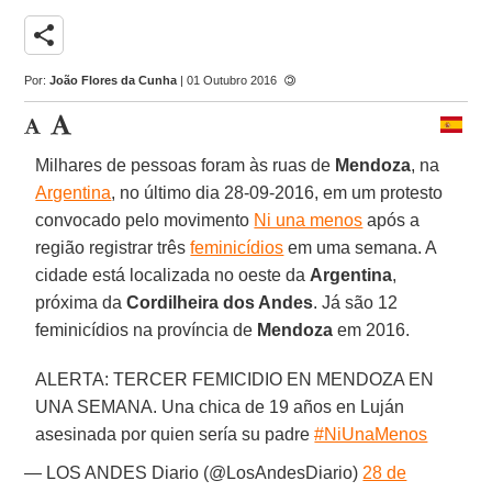
share
Por:
João Flores da Cunha
| 01 Outubro 2016
Milhares de pessoas foram às ruas de
Mendoza
, na
Argentina
, no último dia 28-09-2016, em um protesto
convocado pelo movimento
Ni una menos
após a
região registrar três
feminicídios
em uma semana. A
cidade está localizada no oeste da
Argentina
,
próxima da
Cordilheira dos Andes
. Já são 12
feminicídios na província de
Mendoza
em 2016.
ALERTA: TERCER FEMICIDIO EN MENDOZA EN
UNA SEMANA. Una chica de 19 años en Luján
asesinada por quien sería su padre
#NiUnaMenos
— LOS ANDES Diario (@LosAndesDiario)
28 de