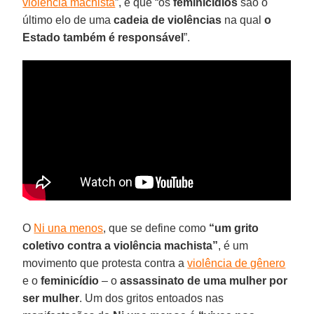
violência machista
”, e que “os
feminicídios
são o
último elo de uma
cadeia de violências
na qual
o
Estado também é responsável
”.
O
Ni una menos
, que se define como
“um grito
coletivo contra a violência machista”
, é um
movimento que protesta contra a
violência de gênero
e o
feminicídio
– o
assassinato de uma mulher por
ser mulher
. Um dos gritos entoados nas