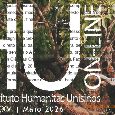
aquelas pessoas têm esse tipo de comportamento. Não se 
biomédica, mas de fato de um contexto social a ser trab
parte dele”, finaliza.
Na próxima quarta-feira (29), a professora
Ana Lúcia Pas
Indignidade Sexual nos Tribunais, junto de
Vera Andrade
,
direito penal da Universidade Federal de Santa Catarina (
do seminário
A Cultura do Estupro
, organizado pelo Cen
em Ciências Criminais (CPECC) da Faculdade de Direito 
nos dias 27, 28 e 29 de setembro, no Largo São Francisco
gratuitas, limitadas à capacidade do auditório. Para se in
informações sobre o seminário, basta consultar a página
Segundo o professor
Maurício Diete
r, doutor em Direito 
Faculdade de Direito da USP, um dos objetivos do evento 
definição para o termo cultura do estupro.
Ouça a entrevis
Simone Lemos.