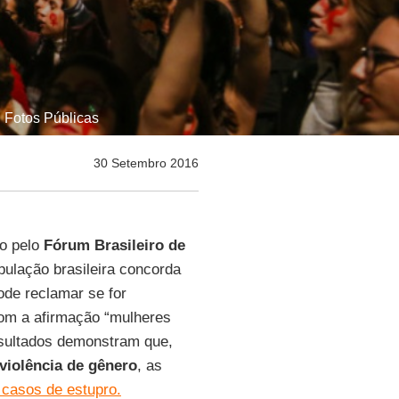
| Fotos Públicas
30 Setembro 2016
o pelo
Fórum Brasileiro de
pulação brasileira concorda
ode reclamar se for
com a afirmação “mulheres
esultados demonstram que,
violência de gênero
, as
 casos de estupro.