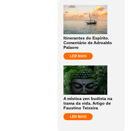
Itinerantes do Espírito.
Comentário de Adroaldo
Palaoro
LER MAIS
A mística zen budista na
trama da vida. Artigo de
Faustino Teixeira
LER MAIS