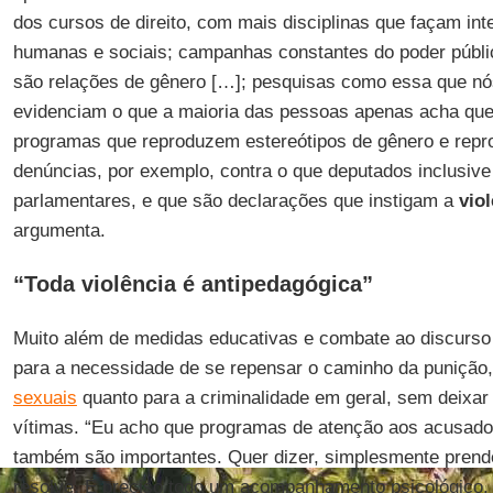
dos cursos de direito, com mais disciplinas que façam int
humanas e sociais; campanhas constantes do poder públi
são relações de gênero […]; pesquisas como essa que nó
evidenciam o que a maioria das pessoas apenas acha qu
programas que reproduzem estereótipos de gênero e repr
denúncias, por exemplo, contra o que deputados inclusive
parlamentares, e que são declarações que instigam a
viol
argumenta.
“Toda violência é antipedagógica”
Muito além de medidas educativas e combate ao discurso
para a necessidade de se repensar o caminho da punição,
sexuais
quanto para a criminalidade em geral, sem deixar
vítimas. “Eu acho que programas de atenção aos acusad
também são importantes. Quer dizer, simplesmente prend
resolve. É preciso todo um acompanhamento psicológico