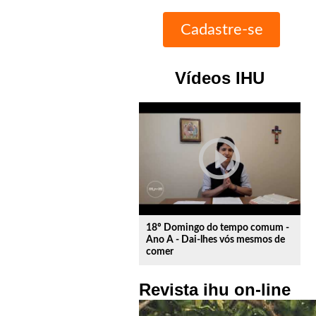
Vídeos IHU
play_circle_outline
18º Domingo do tempo comum -
Ano A - Dai-lhes vós mesmos de
comer
Revista ihu on-line