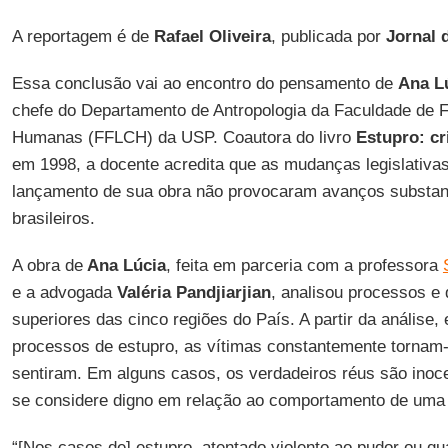
A reportagem é de
Rafael Oliveira
, publicada por
Jornal 
Essa conclusão vai ao encontro do pensamento de
Ana L
chefe do Departamento de Antropologia da Faculdade de Fi
Humanas (FFLCH) da USP. Coautora do livro
Estupro: cr
em 1998, a docente acredita que as mudanças legislativa
lançamento de sua obra não provocaram avanços substan
brasileiros.
A obra de
Ana Lúcia
, feita em parceria com a professora
e a advogada
Valéria Pandjiarjian
, analisou processos e 
superiores das cinco regiões do País. A partir da análise,
processos de estupro, as vítimas constantemente tornam-
sentiram. Em alguns casos, os verdadeiros réus são ino
se considere digno em relação ao comportamento de uma 
“[Nos casos de] estupro, atentado violento ao pudor ou qu