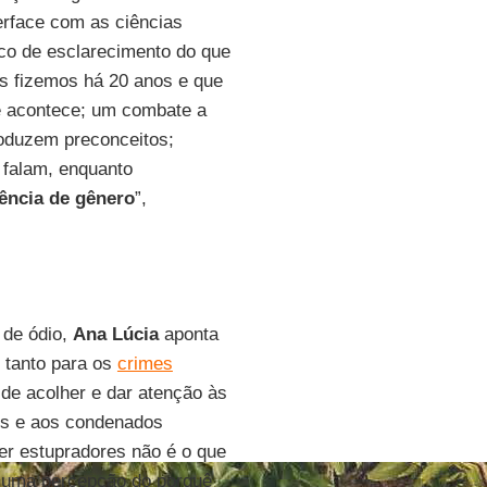
erface com as ciências
co de esclarecimento do que
s fizemos há 20 anos e que
e acontece; um combate a
oduzem preconceitos;
 falam, enquanto
ência de gênero
”,
 de ódio,
Ana Lúcia
aponta
 tanto para os
crimes
 de acolher e dar atenção às
os e aos condenados
er estupradores não é o que
, uma percepção do porquê