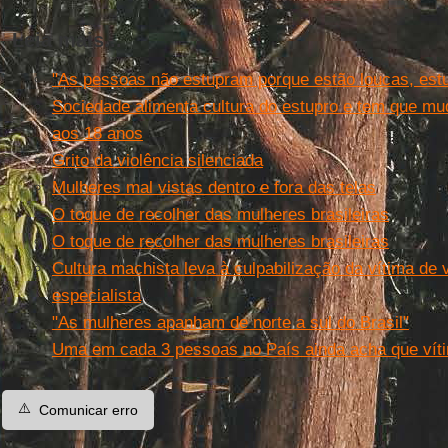
Leia mais...
"As pessoas não estupram porque estão loucas, est
Sociedade alimenta cultura do estupro e tem que mud
aos 18 anos
Grito da violência silenciada
Mulheres mal vistas dentro e fora das telas
O toque de recolher das mulheres brasileiras
O toque de recolher das mulheres brasileiras
Cultura machista leva à culpabilização da vítima de v
especialista
"As mulheres apanham de norte a sul do Brasil"
Uma em cada 3 pessoas no País ainda acha que víti
⚠️
Comunicar erro