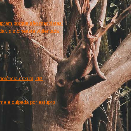
upram porque são machistas"
ar, diz cineasta violentada
iolência sexual, diz
ma é culpada por estupro