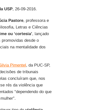
da USP
, 26-09-2016.
úcia Pastore
, professora e
losofia, Letras e Ciências
ime ou ‘cortesia’
, lançado
s promovidas desde o
ciais na mentalidade dos
Silvia Pimentel
, da PUC-SP,
decisões de tribunais
 elas concluíram que, nos
se rés da violência que
centados “dependendo do que
mulher”.
alquer tipo de
violência