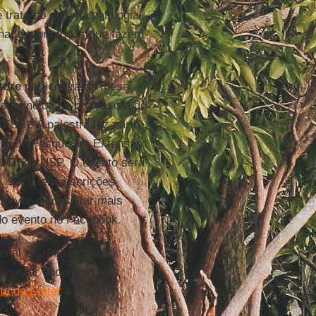
trata só de uma patologia
alhado, com todos que fazem
tore
participará da mesa
 criminóloga e professora de
UFSC). A palestra faz parte
tro de Pesquisa e Extensão
(FD) da USP. O evento será
, 95, e tem inscrições
screver e consultar mais
 do evento no Facebook.
Penal e Criminologia da
é tentar encontrar uma
ta de Dieter
à repórter