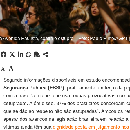
 Avenida Paulista, contra o estupro – Foto: Paulo Pinto/AGPT 
Segundo informações disponíveis em estudo encomendad
Segurança Pública (FBSP)
, praticamente um terço da po
com a frase “a mulher que usa roupas provocativas não p
estuprada”. Além disso, 37% dos brasileiros concordam 
que se dão ao respeito não são estupradas”. Ambos os r
apesar dos avanços na legislação brasileira em relação à
vítimas ainda têm sua
dignidade posta em julgamento nos