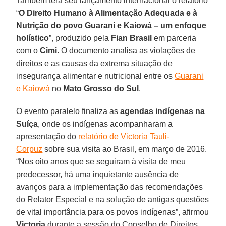
Também terá seu lançamento internacional o relatório
“
O Direito Humano à Alimentação Adequada e à
Nutrição do povo Guarani e Kaiowá – um enfoque
holístico
”, produzido pela
Fian Brasil
em parceria
com o
Cimi
. O documento analisa as violações de
direitos e as causas da extrema situação de
insegurança alimentar e nutricional entre os
Guarani
e Kaiowá
no
Mato Grosso do Sul
.
O evento paralelo finaliza as
agendas indígenas na
Suíça
, onde os indígenas acompanharam a
apresentação do
relatório de Victoria Tauli-
Corpuz
sobre sua visita ao Brasil, em março de 2016.
“Nos oito anos que se seguiram à visita de meu
predecessor, há uma inquietante ausência de
avanços para a implementação das recomendações
do Relator Especial e na solução de antigas questões
de vital importância para os povos indígenas”, afirmou
Victoria
durante a sessão do Conselho de Direitos