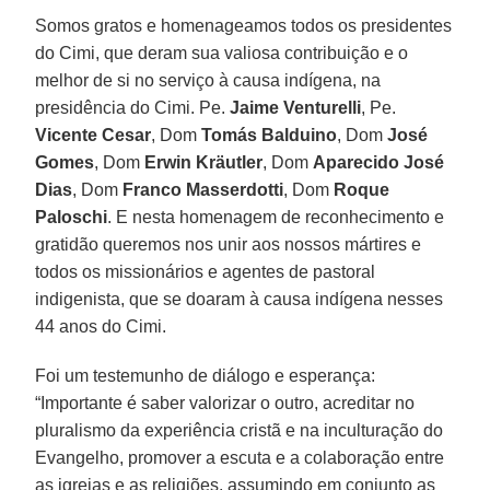
Somos gratos e homenageamos todos os presidentes
do Cimi, que deram sua valiosa contribuição e o
melhor de si no serviço à causa indígena, na
presidência do Cimi. Pe.
Jaime Venturelli
, Pe.
Vicente Cesar
, Dom
Tomás Balduino
, Dom
José
Gomes
, Dom
Erwin Kräutler
, Dom
Aparecido José
Dias
, Dom
Franco Masserdotti
, Dom
Roque
Paloschi
. E nesta homenagem de reconhecimento e
gratidão queremos nos unir aos nossos mártires e
todos os missionários e agentes de pastoral
indigenista, que se doaram à causa indígena nesses
44 anos do Cimi.
Foi um testemunho de diálogo e esperança:
“Importante é saber valorizar o outro, acreditar no
pluralismo da experiência cristã e na inculturação do
Evangelho, promover a escuta e a colaboração entre
as igrejas e as religiões, assumindo em conjunto as