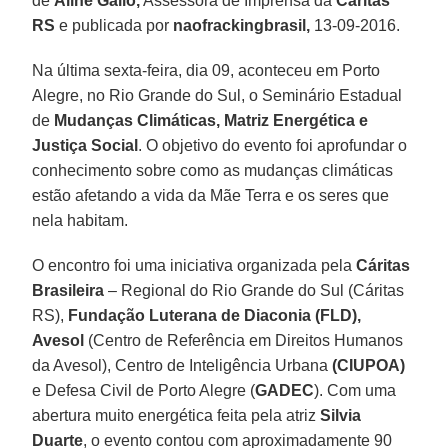
de
Aline Gallo,
Assessora de Imprensa da
Cáritas
RS
e publicada por
naofrackingbrasil,
13-09-2016.
Na última sexta-feira, dia 09, aconteceu em Porto
Alegre, no Rio Grande do Sul, o Seminário Estadual
de
Mudanças Climáticas, Matriz Energética e
Justiça Social
. O objetivo do evento foi aprofundar o
conhecimento sobre como as mudanças climáticas
estão afetando a vida da Mãe Terra e os seres que
nela habitam.
O encontro foi uma iniciativa organizada pela
Cáritas
Brasileira
– Regional do Rio Grande do Sul (Cáritas
RS),
Fundação Luterana de Diaconia (FLD),
Avesol
(Centro de Referência em Direitos Humanos
da Avesol), Centro de Inteligência Urbana
(CIUPOA)
e Defesa Civil de Porto Alegre (
GADEC
). Com uma
abertura muito energética feita pela atriz
Silvia
Duarte
, o evento contou com aproximadamente 90