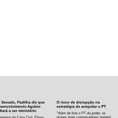
 Senado, Padilha diz que
O risco de disrupção na
senvolvimento Agrário
estratégia de aniquilar o PT
ltará a ser ministério
"Além de tirar o PT do poder, os
grupos mais conservadores querem
inistro da Casa Civil, Eliseu