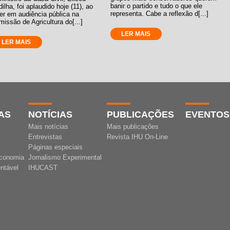
banir o partido e tudo o que ele
ilha, foi aplaudido hoje (11), ao
representa. Cabe a reflexão d[...]
er em audiência pública na
issão de Agricultura do[...]
LER MAIS
LER MAIS
AS
NOTÍCIAS
PUBLICAÇÕES
EVENTOS
Mais notícias
Mais publicações
Entrevistas
Revista IHU On-Line
Páginas especiais
conomia
Jornalismo Experimental
ntável
IHUCAST