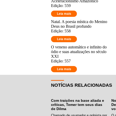
Aceleracionismo Amazônico
Edição: 559
Leia mais
Natal. A poesia mística do Menino
Deus no Brasil profundo
Edição: 558
Leia mais
O veneno automático e infinito do
ódio e suas atualizações no século
XXI
Edição: 557
Leia mais
NOTÍCIAS RELACIONADAS
Com traições na base aliada e
No
críticas, Temer tem seus dias
De
de Dilma
vo
Chamado de usurpador e golpista por
O m