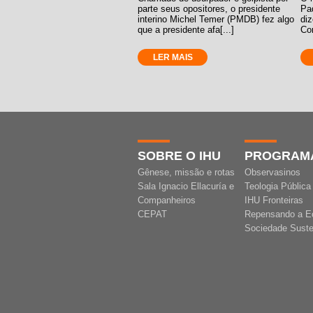
parte seus opositores, o presidente
Pad
interino Michel Temer (PMDB) fez algo
diz
que a presidente afa[...]
Com
LER MAIS
SOBRE O IHU
PROGRAM
Gênese, missão e rotas
Observasinos
Sala Ignacio Ellacuría e
Teologia Pública
Companheiros
IHU Fronteiras
CEPAT
Repensando a E
Sociedade Suste