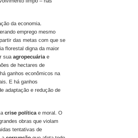
olvimento limpo – nas
ação da economia.
gerando emprego mesmo
partir das metas com que se
a florestal digna da maior
ar sua
agropecuária
e
ões de hectares de
 há ganhos econômicos na
is. E há ganhos
de adaptação e redução de
 a
crise política
e moral. O
grandes obras que violam
idas tentativas de
z a
corrupção
que afeta todo