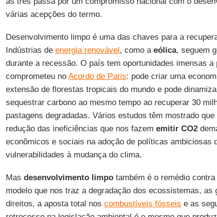
as três passa por um compromisso nacional com o desenv
várias acepções do termo.
Desenvolvimento limpo é uma das chaves para a recuper
Indústrias de
energia renovável
, como a
eólica
, seguem 
durante a recessão. O país tem oportunidades imensas a 
comprometeu no
Acordo de Paris
: pode criar uma economi
extensão de florestas tropicais do mundo e pode dinamiz
sequestrar carbono ao mesmo tempo ao recuperar 30 milh
pastagens degradadas. Vários estudos têm mostrado que
redução das ineficiências que nos fazem
emitir CO2
dema
econômicos e sociais na adoção de políticas ambiciosas 
vulnerabilidades à mudança do clima.
Mas
desenvolvimento limpo
também é o remédio contra
modelo que nos traz a degradação dos ecossistemas, as 
direitos, a aposta total nos
combustíveis fósseis
e as segu
retrocesso na legislação ambiental é o mesmo que produ