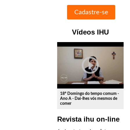
Vídeos IHU
play_circle_outline
18º Domingo do tempo comum -
Ano A - Dai-lhes vós mesmos de
comer
Revista ihu on-line