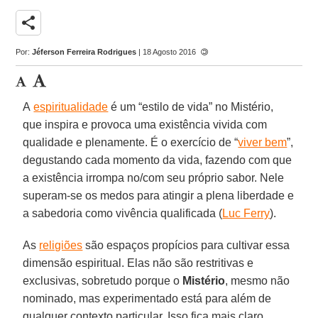
share
Por:
Jéferson Ferreira Rodrigues
| 18 Agosto 2016
A
espiritualidade
é um “estilo de vida” no Mistério,
que inspira e provoca uma existência vivida com
qualidade e plenamente. É o exercício de “
viver bem
”,
degustando cada momento da vida, fazendo com que
a existência irrompa no/com seu próprio sabor. Nele
superam-se os medos para atingir a plena liberdade e
a sabedoria como vivência qualificada (
Luc Ferry
).
As
religiões
são espaços propícios para cultivar essa
dimensão espiritual. Elas não são restritivas e
exclusivas, sobretudo porque o
Mistério
, mesmo não
nominado, mas experimentado está para além de
qualquer contexto particular. Isso fica mais claro,