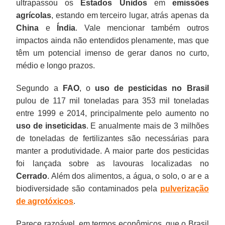
ultrapassou os
Estados Unidos
em
emissões
agrícolas
, estando em terceiro lugar, atrás apenas da
China
e
Índia
. Vale mencionar também outros
impactos ainda não entendidos plenamente, mas que
têm um potencial imenso de gerar danos no curto,
médio e longo prazos.
Segundo a
FAO
, o
uso de pesticidas no Brasil
pulou de 117 mil toneladas para 353 mil toneladas
entre 1999 e 2014, principalmente pelo aumento no
uso de inseticidas
. E anualmente mais de 3 milhões
de toneladas de fertilizantes são necessárias para
manter a produtividade. A maior parte dos pesticidas
foi lançada sobre as lavouras localizadas no
Cerrado
. Além dos alimentos, a água, o solo, o ar e a
biodiversidade são contaminados pela
pulverização
de agrotóxicos
.
Parece razoável, em termos econômicos, que o Brasil