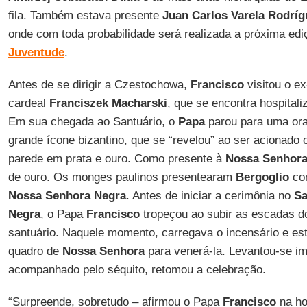
fila. Também estava presente
Juan Carlos Varela Rodríg
onde com toda probabilidade será realizada a próxima ed
Juventude
.
Antes de se dirigir a Czestochowa,
Francisco
visitou o e
cardeal
Franciszek Macharski
, que se encontra hospitali
Em sua chegada ao Santuário, o
Papa
parou para uma ora
grande ícone bizantino, que se “revelou” ao ser acionad
parede em prata e ouro. Como presente à
Nossa Senhor
de ouro. Os monges paulinos presentearam
Bergoglio
co
Nossa Senhora Negra
. Antes de iniciar a cerimônia no
Sa
Negra
, o Papa
Francisco
tropeçou ao subir as escadas d
santuário. Naquele momento, carregava o incensário e e
quadro de
Nossa Senhora
para venerá-la. Levantou-se i
acompanhado pelo séquito, retomou a celebração.
“Surpreende, sobretudo – afirmou o Papa
Francisco
na ho