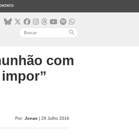
ONTATO
search
omunhão com
e impor”
Por:
Jonas
| 29 Julho 2016