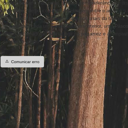
beleza de dar a vida pelos demais, sem preferências e dis
Pontífice
, “de pouco serve a passagem entre o antes e o
permaneça apenas como uma data nos anais da história. 
todos e para cada um, uma passagem interior, uma
Pásc
divino encarnado por
Maria
: agir na pequenez e acompanh
simples e aberto”.
⚠️
Comunicar erro