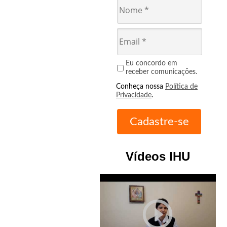
Eu concordo em
receber comunicações.
Conheça nossa
Política de
Privacidade
.
Vídeos IHU
play_circle_outline