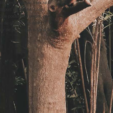
tinções”. Porque, conclui o
 depois de
Cristo
, caso
Que possa se cumprir, para
oa
do coração ao estilo
ar de perto, com o coração