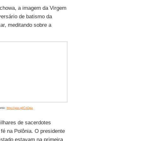
chowa, a imagem da Virgem
versário de batismo da
ar, meditando sobre a
onte:
http://goo.gl/CnOpjx
milhares de sacerdotes
fé na Polônia. O presidente
Estado estavam na primeira