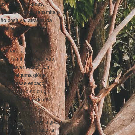
os tornar próximos,
maneira que se transmita o
ção positiva, através da
oder ou potência, de
smo.
fidelidade à
Igreja
, viu o
a em família, de pai para
o agradecer muito”. Em
 “Se há alguma glória
. É Ela esse espaço,
é necessário se dirigir,
s do passado, e de criar
solar e se impor”.
e e serva. Peçamos a graça
servir ao necessitado, a