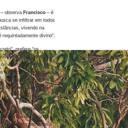
e – observa
Francisco
– é
sca se infiltrar em todos
istâncias, vivendo na
 requintadamente divino”.
reto”, prefere “os
e-os porque se opõem à
 os exemplos de “tantos
les e também extraordinárias
o a grandes provações”,
córdia, como
São João
m como a um soberano
nos livros de história”. E
empre somos chamados a