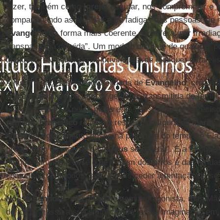
fazer, também como
Igreja
: escutar, nos comprometer e n
compartilhando as alegrias e as fadigas das pessoas, de 
Evangelho
da forma mais coerente e frutífera: por irradia
transparência de vida”. Um modelo distante de qualquer p
qualquer reivindicação de privilégios, de qualquer paraleli
A história da Polônia, “impregnada de
Evangelho
, cruz e 
contágio positivo de uma fé genuína, transmitida de famíli
filho, e sobretudo pelas mães e as avós, a quem é precis
seguida,
Francisco
refletiu a respeito da figura de
Maria
:
humana, algum mérito nosso na plenitude do tempo, é Ela
preservado do mal, na qual
Deus
se refletiu”. É a Ela que 
porque “infunde o desejo de ir além dos erros e das ferida
comunhão com todos, sem jamais ceder à tentação de se i
Nossa Senhora
“não é dona e nem protagonista, mas Mã
de tornar nossa a sua simplicidade, a sua imaginação em 