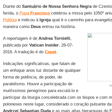
Diante do
Santuário de Nossa Senhora Negra
de Czesto
ferida, o
Papa
Francisco
celebrou a missa pelo 1050º ani
Polônia
e indicou à
Igreja
qual é o caminho para evangeliz
maneira como
Deus
entrou na história.
A reportagem é de
Andrea Tornielli
,
publicada por
Vatican Insider
, 28-07-
2016. A tradução é do
Cepat
.
Indicações significativas, que falam de
um enfoque anos luz distante de qualquer
forma de potência, de poder, de
paralelismo. Houve a participação de
F
muitíssimos peregrinos para escutá-lo e
participar da liturgia concelebrada com os bispos e com 
poloneses neste lugar, considerado o coração pulsante da 
Andrzej Sebastian Duda
e as mais altas hierarquias do 