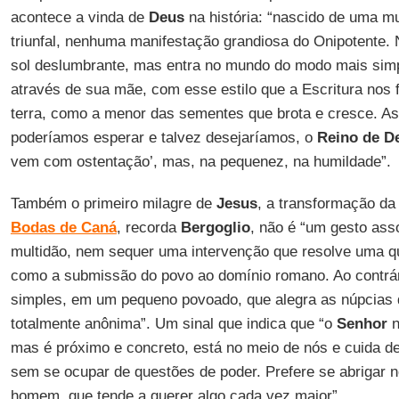
acontece a vinda de
Deus
na história: “nascido de uma m
triunfal, nenhuma manifestação grandiosa do Onipotente
sol deslumbrante, mas entra no mundo do modo mais sim
através de sua mãe, com esse estilo que a Escritura nos 
terra, como a menor das sementes que brota e cresce. As
poderíamos esperar e talvez desejaríamos, o
Reino de D
vem com ostentação’, mas, na pequenez, na humildade”.
Também o primeiro milagre de
Jesus
, a transformação da
Bodas de Caná
, recorda
Bergoglio
, não é “um gesto ass
multidão, nem sequer uma intervenção que resolve uma qu
como a submissão do povo ao domínio romano. Ao contrár
simples, em um pequeno povoado, que alegra as núpcias 
totalmente anônima”. Um sinal que indica que “o
Senhor
n
mas é próximo e concreto, está no meio de nós e cuida de
sem se ocupar de questões de poder. Prefere se abrigar n
homem, que tende a querer algo cada vez maior”.