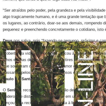
“Ser atraídos pelo poder, pela grandeza e pela visibilidad
algo tragicamente humano, e é uma grande tentação que bu
os lugares, ao contrário, doar-se aos demais, rompendo d
pequenez e preenchendo concretamente o cotidiano, isto é
Deus
nos salva, pois “fazendo-se pequeno, próximo e conc
pequenos, a quem foi revelado o
Reino de Deus
”. Prefer
“soberba da vida”. O
Pontífice
indicou à
Igreja
da Polônia
filhos e filhas de seu povo”, de mártires a “pessoas simp
que souberam dar testemunho do amor do
Senhor
em mei
passando pelos “anunciadores mansos e fortes da miseri
Paulo II
e
Santa Faustina
”.
O
Senhor
, recordou
Bergoglio
, “não deseja que o tema
poderoso e distante, não quer ficar em um trono no céu ou 
lançou uma recomendação concreta à
Igreja
: “é o que s