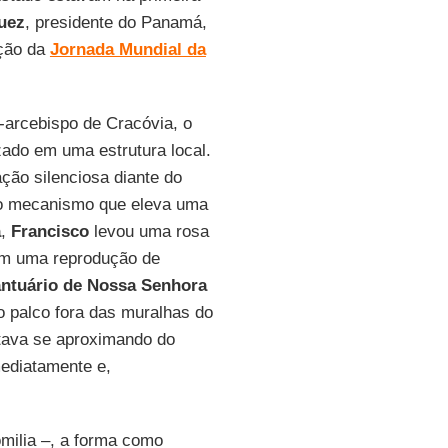
uez
, presidente do Panamá,
ição da
Jornada Mundial da
x-arcebispo de Cracóvia, o
zado em uma estrutura local.
ção silenciosa diante do
o o mecanismo que eleva uma
a
,
Francisco
levou uma rosa
m uma reprodução de
ntuário de Nossa Senhora
o palco fora das muralhas do
stava se aproximando do
mediatamente e,
milia –, a forma como