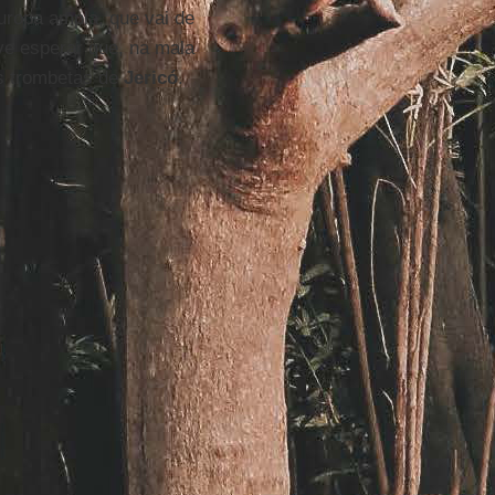
uropa ampla, que vai de
ve esperar que, na mala
as trombetas de
Jericó
.