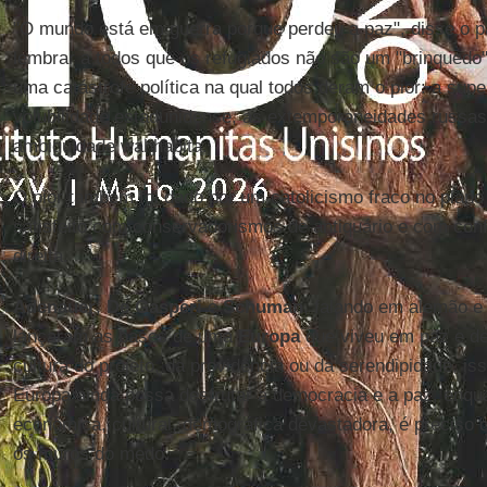
"O mundo está em guerra porque perdeu a paz", disse o pa
lembrar a todos que os refugiados não são um "brinquedo"
uma catástrofe política na qual todos deram o pior: a super
volubilidade estadunidense, as extemporaneidades russas,
ambiguidade wahhabita.
O pior também foi dado por um catolicismo fraco no plano in
satisfeito com conservadorismos de antiquário e com con
direita.
Adenauer
,
De Gasperi
e
Schuman
, falando em alemão e
lançaram as bases de uma
Europa
que viveu em paz e dem
cultura do projeto, da providência ou da serendipidade, i
Europa ainda possa desfrutar a democracia e a paz, enqu
econômica, cultural, demográfica devastadora, é preciso 
os muros do medo.