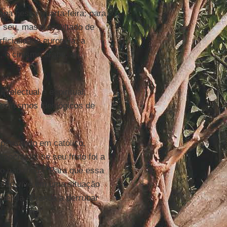
pa nessa quarta-feira: para
 seu, mas o resultado de
ficialidade europeia, a
 o cinismo árabe, a
telectual e espiritual,
formismos ideológicos de
 pensando em católico,
ocracia: se seu fruto foi a
sso não muda. Para que essa
anto vive em uma situação
que ela aprenda a derrubar