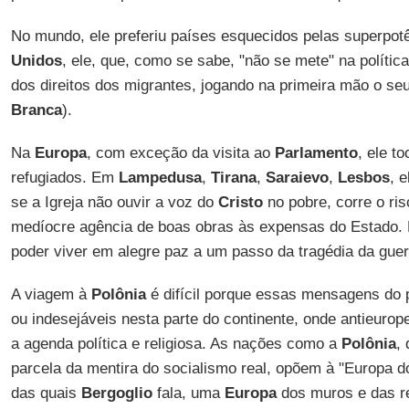
No mundo, ele preferiu países esquecidos pelas superpot
Unidos
, ele, que, como se sabe, "não se mete" na polític
dos direitos dos migrantes, jogando na primeira mão o se
Branca
).
Na
Europa
, com exceção da visita ao
Parlamento
, ele t
refugiados. Em
Lampedusa
,
Tirana
,
Saraievo
,
Lesbos
, 
se a Igreja não ouvir a voz do
Cristo
no pobre, corre o ri
medíocre agência de boas obras às expensas do Estado.
poder viver em alegre paz a um passo da tragédia da guer
A viagem à
Polônia
é difícil porque essas mensagens do 
ou indesejáveis nesta parte do continente, onde antieuro
a agenda política e religiosa. As nações como a
Polônia
,
parcela da mentira do socialismo real, opõem à "Europa do
das quais
Bergoglio
fala, uma
Europa
dos muros e das re