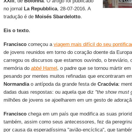
XXIII
, de
Bolonha
. O artigo foi publicado
no jornal
La Repubblica
, 28-07-2016. A
tradução é de
Moisés Sbardelotto
.
Eis o texto.
Francisco
começou a
viagem mais difícil do seu pontific
de jovens reunidos em torno do coração doente da Europa
carregou os discursos que estamos ouvindo, o breviário, 
memória do
abbé
Hamel
, o padre que se tornou mártir e
pesando por mentes muitos refinadas que encontraram e
Normandia
o antípoda da grande festa de
Cracóvia
: men
dadas duas respostas: ou aquela que diz
"the show must 
milhões de jovens se ajoelharem em um gesto de adoração
Francisco
chega em um país que modifica as suas priori
também, assim como seus antecessores, fez da peregrina
por causa da esperadíssima "avião-encíclica", que també