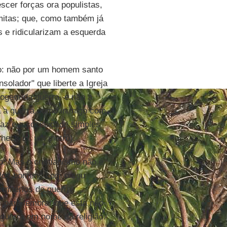
escer forças ora populistas,
mitas; que, como também já
 e ridicularizam a esquerda
o: não por um homem santo
olador" que liberte a Igreja
fogem da guerra, e não a
a a guerra como inimigo com
az e a socialidade simples
heck-in, um metrô).
 Mas o cristianismo não é
o dos homens com o seu
emitérios de guerra
 para lembrar que esta não
guerra em nome da religião.