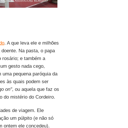
ado
. A que leva ele e milhões
 doente. Na pasta, o papa
o rosário; e também a
m um gesto nada cego,
m uma pequena paróquia da
tes às quais podem ser
go on"
, ou aquela que faz os
 do mistério do Cordeiro.
dades de viagem. Ele
ção um púlpito (e não só
m ontem ele concedeu).