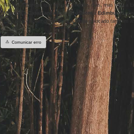
Não só a
Europa
que ele visita nestes dias, mas toda a E
Moscou
a
Casablanca
e de
Jerusalém
a
Edimburgo
, de
para esta viagem difícil, o papa tenha colocado também 
⚠️
Comunicar erro