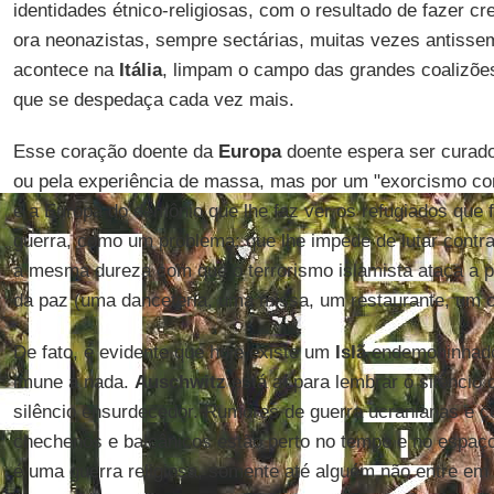
identidades étnico-religiosas, com o resultado de fazer cr
ora neonazistas, sempre sectárias, muitas vezes antisse
acontece na
Itália
, limpam o campo das grandes coalizões
que se despedaça cada vez mais.
Esse coração doente da
Europa
doente espera ser curad
ou pela experiência de massa, mas por um "exorcismo cons
e a Europa do demônio que lhe faz ver os refugiados que 
guerra, como um problema; que lhe impede de lutar contr
a mesma dureza com que o terrorismo islamista ataca a p
da paz (uma danceteria, uma missa, um restaurante, um c
De fato, é evidente que hoje existe um
Islã
endemoninhado.
imune a nada.
Auschwitz
está aí para lembrar o silênci
silêncio ensurdecedor. Rumores de guerra ucranianas e c
chechenos e balcânicos estão perto no tempo e no espaço
é uma guerra religiosa, somente até alguém não entre em 