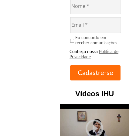
Eu concordo em
receber comunicações.
Conheça nossa
Política de
Privacidade
.
Vídeos IHU
play_circle_outline