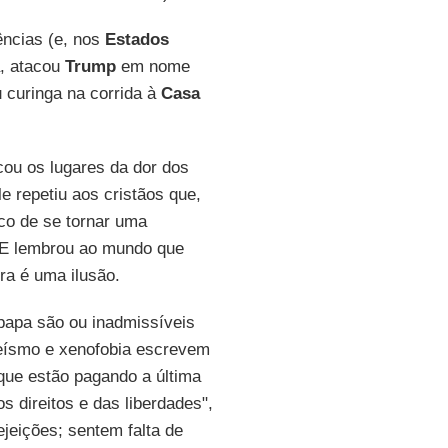
ências (e, nos
Estados
a, atacou
Trump
em nome
u curinga na corrida à
Casa
ocou os lugares da dor dos
ele repetiu aos cristãos que,
sco de se tornar uma
 E lembrou ao mundo que
ra é uma ilusão.
papa são ou inadmissíveis
peísmo e xenofobia escrevem
 que estão pagando a última
s direitos e das liberdades",
jeições; sentem falta de