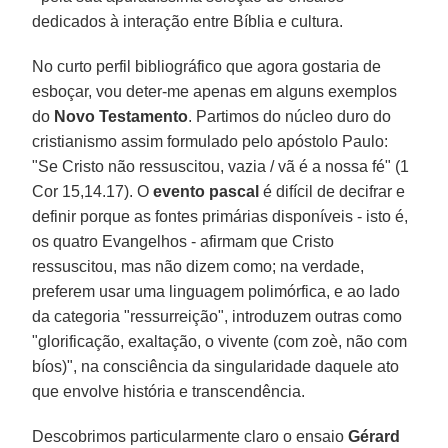
dedicados à interação entre Bíblia e cultura.
No curto perfil bibliográfico que agora gostaria de
esboçar, vou deter-me apenas em alguns exemplos
do
Novo Testamento
. Partimos do núcleo duro do
cristianismo assim formulado pelo apóstolo Paulo:
"Se Cristo não ressuscitou, vazia / vã é a nossa fé" (1
Cor 15,14.17). O
evento pascal
é difícil de decifrar e
definir porque as fontes primárias disponíveis - isto é,
os quatro Evangelhos - afirmam que Cristo
ressuscitou, mas não dizem como; na verdade,
preferem usar uma linguagem polimórfica, e ao lado
da categoria "ressurreição", introduzem outras como
"glorificação, exaltação, o vivente (com zoè, não com
bíos)", na consciência da singularidade daquele ato
que envolve história e transcendência.
Descobrimos particularmente claro o ensaio
Gérard