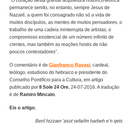
"O coração desta grande arquitetura histórico-teórica
permanece sendo, no entanto, sempre Jesus de
Nazaré, a quem foi consagrado não só a vida de
muitos discípulos, as mentes de muitos pensadores, o
trabalho de uma cadeia ininterrupta de artistas, o
compromisso existencial de um número infinito de
crentes, mas também as reações hostis de não
poucos contestadores".
O comentário é de
Gianfranco Ravasi
, cardeal,
teólogo, estudioso do hebraico e presidente do
Conselho Pontifício para a Cultura, em artigo
publicado por
Il Sole 24 Ore
, 24-07-2016. A tradução
é de
Ramiro Mincato
.
Eis o artigo.
Benî hizzaer 'asot sefarîm harbeh e’n qets