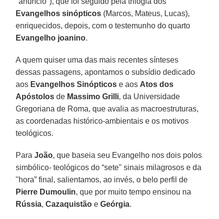
"anúncio"), que foi seguido pela trilogia dos
Evangelhos sinópticos
(Marcos, Mateus, Lucas),
enriquecidos, depois, com o testemunho do quarto
Evangelho joanino
.
A quem quiser uma das mais recentes sínteses
dessas passagens, apontamos o subsídio dedicado
aos
Evangelhos Sinópticos
e aos
Atos dos
Apóstolos
de
Massimo Grilli
, da Universidade
Gregoriana de Roma, que avalia as macroestruturas,
as coordenadas histórico-ambientais e os motivos
teológicos.
Para
João
, que baseia seu Evangelho nos dois polos
simbólico- teológicos do “sete" sinais milagrosos e da
''hora” final, salientamos, ao invés, o belo perfil de
Pierre Dumoulin
, que por muito tempo ensinou na
Rússia
,
Cazaquistão
e
Geórgia
.