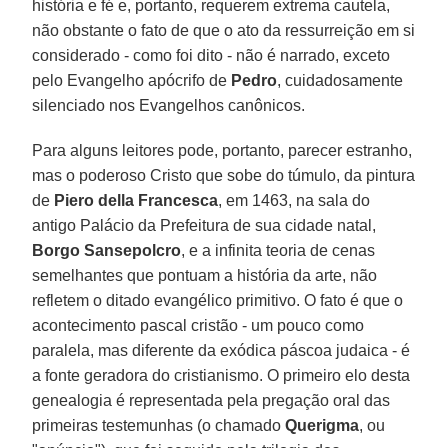
história e fé e, portanto, requerem extrema cautela,
não obstante o fato de que o ato da ressurreição em si
considerado - como foi dito - não é narrado, exceto
pelo Evangelho apócrifo de
Pedro
, cuidadosamente
silenciado nos Evangelhos canônicos.
Para alguns leitores pode, portanto, parecer estranho,
mas o poderoso Cristo que sobe do túmulo, da pintura
de
Piero della Francesca
, em 1463, na sala do
antigo Palácio da Prefeitura de sua cidade natal,
Borgo Sansepolcro
, e a infinita teoria de cenas
semelhantes que pontuam a história da arte, não
refletem o ditado evangélico primitivo. O fato é que o
acontecimento pascal cristão - um pouco como
paralela, mas diferente da exódica páscoa judaica - é
a fonte geradora do cristianismo. O primeiro elo desta
genealogia é representada pela pregação oral das
primeiras testemunhas (o chamado
Querigma
, ou