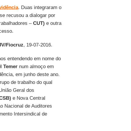
vidência
. Duas integraram o
e recusou a dialogar por
Trabalhadores –
CUT)
e outra
ocesso.
V/Fiocruz
, 19-07-2016.
 nos entendendo em nome do
l Temer
num almoço em
idência, em junho deste ano.
rupo de trabalho do qual
nião Geral dos
(CSB)
e Nova Central
o Nacional de Auditores
ento Intersindical de