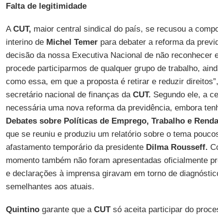
Falta de legitimidade
A
CUT,
maior central sindical do país, se recusou a comp
interino de
Michel Temer
para debater a reforma da prev
decisão da nossa Executiva Nacional de não reconhecer e
procede participarmos de qualquer grupo de trabalho, ai
como essa, em que a proposta é retirar e reduzir direitos”
secretário nacional de finanças da
CUT.
Segundo ele, a ce
necessária uma nova reforma da previdência, embora ten
Debates sobre Políticas de Emprego, Trabalho e Renda
que se reuniu e produziu um relatório sobre o tema pouc
afastamento temporário da presidente
Dilma Rousseff.
Co
momento também não foram apresentadas oficialmente pr
e declarações à imprensa giravam em torno de diagnóstic
semelhantes aos atuais.
Quintino
garante que a
CUT
só aceita participar do proc