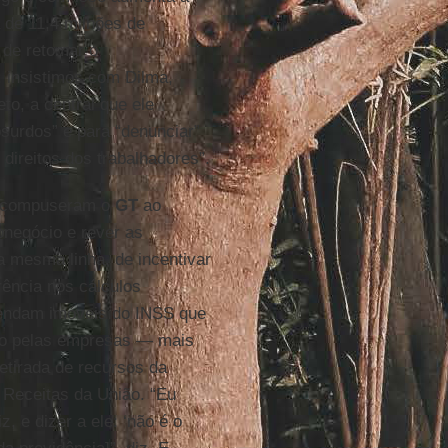
 de 11,4 milhões de
 de retomar o
: insistimos com Dilma,
to, a central que ele
bsurdos” e para “denunciar”
direitos dos trabalhadores”.
e compuseram o
GT
ao
ronegócio e rever as
a mesma linha, de incentivar
ência nos cálculos
vendam imóveis do INSS que
ado pelas empresas — mais
etirada de recursos da
Receitas da União. “Eu
z, e dizer a ele: ‘não é o