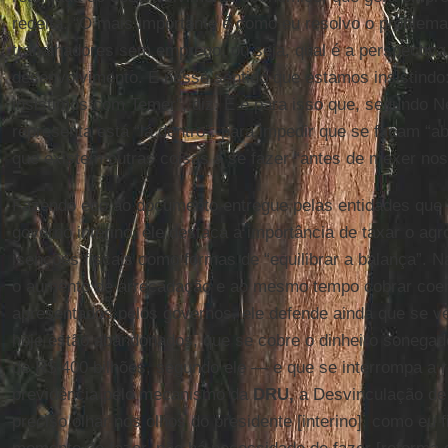
receita. “O mais importante é como eu resolvo o problema
trabalhadores sem emprego, ou seja, qual é a perspectiva
desenvolvimento. É nesse sentido que estamos insistindo
insistimos com Temer”, diz. E é para isso que, segundo Ne
representa está “lá dentro”: para impedir que se façam “a
que existem outras coisas a se fazer “antes de mexer nos 
Fazendo eco ao documento entregue pelas entidades qu
governo interino, ele destaca a importância de taxar o ag
isenções fiscais como formas de “equilibrar a balança”. N
o aumento de arrecadação e ao mesmo tempo cobrar coer
apresentados pelos governos, ele defende ainda que se 
hoje estão abandonados, que se cobre o dinheiro soneg
de R$ 400 bilhões, segundo ele — e que se interrompa a r
previdência pelo mecanismo da
DRU,
a Desvinculação de 
preciso olhar nos olhos do presidente [interino], como eu fi