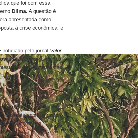
lica que foi com essa
verno
Dilma.
A questão é
 era apresentada como
sposta à crise econômica, e
noticiado pelo jornal
Valor
osa,
destacou argumentos
testados por especialistas:
çamento, que estaria em
m a urgência de uma
 eleito, já estavam na mesa
o o debate sobre a idade
ens e mulheres e a
presentar uma proposta em