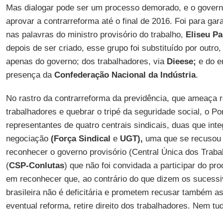
Mas dialogar pode ser um processo demorado, e o governo
aprovar a contrarreforma até o final de 2016. Foi para gara
nas palavras do ministro provisório do trabalho,
Eliseu Pa
depois de ser criado, esse grupo foi substituído por outr
apenas do governo; dos trabalhadores, via
Dieese;
e do e
presença da
Confederação Nacional da Indústria
.
No rastro da contrarreforma da previdência, que ameaça re
trabalhadores e quebrar o tripé da seguridade social, o Po
representantes de quatro centrais sindicais, duas que inte
negociação
(Força Sindical
e
UGT),
uma que se recusou a
reconhecer o governo provisório (Central Única dos Trab
(
CSP-Conlutas
) que não foi convidada a participar do p
em reconhecer que, ao contrário do que dizem os sucessi
brasileira não é deficitária e prometem recusar também a
eventual reforma, retire direito dos trabalhadores. Nem tu