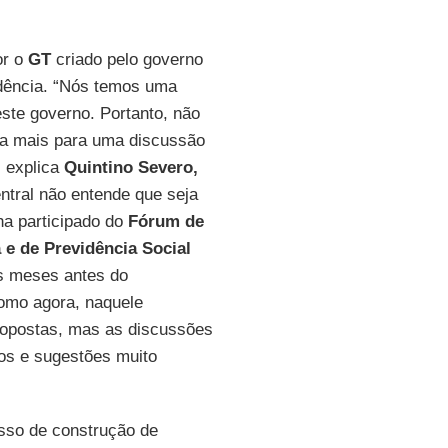
or o
GT
criado pelo governo
idência. “Nós temos uma
ste governo. Portanto, não
nda mais para uma discussão
, explica
Quintino Severo,
ntral não entende que seja
ha participado do
Fórum de
 e de Previdência Social
os meses antes do
mo agora, naquele
opostas, mas as discussões
os e sugestões muito
esso de construção de