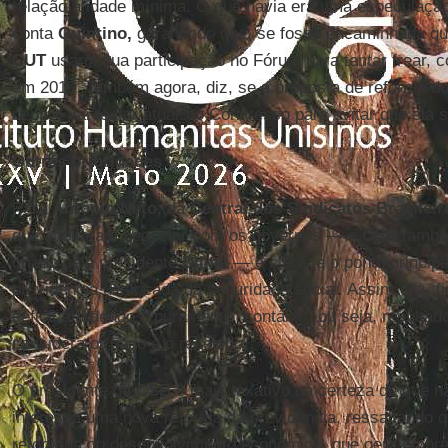
relação à idade mínima. O que havia era uma especulação
conta
Quintino,
garantindo que, se fosse encaminhada qual
CUT
usaria sua participação no Fórum para tentar frear, c
em 2010. Também agora, diz, se a proposta de reforma do 
central vai tentar atuar no Congresso para evitar que ela 
Outras prioridades
Para
Antonio Neto,
da
Central dos Sindicatos Brasileir
que aceitaram negociar com os governos — a
CSB
també
criado pela presidente
Dilma
— é clara, e o ponto principa
previdência deslocada da seguridade social. Assim, diz, f
déficit alardeado é puramente “contábil”, ou seja, resulta
considera o “pago e o recebido”.
O presidente da
CSB
é mais taxativo na certeza de que n
interessa uma nova reforma da previdência, ressaltando q
retomada do desenvolvimento econômico, que gera empre