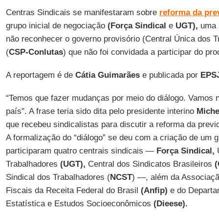
Centras Sindicais se manifestaram sobre
reforma da pre
grupo inicial de negociação
(Força Sindical
e
UGT),
uma s
não reconhecer o governo provisório (Central Única dos 
(
CSP-Conlutas
) que não foi convidada a participar do pr
A reportagem é de
Cátia Guimarães
e publicada por
EPSJ
“Temos que fazer mudanças por meio do diálogo. Vamos
país". A frase teria sido dita pelo presidente interino
Miche
que recebeu sindicalistas para discutir a reforma da prev
A formalização do “diálogo” se deu com a criação de um g
participaram quatro centrais sindicais —
Força Sindical,
U
Trabalhadores
(UGT),
Central dos Sindicatos Brasileiros
Sindical dos Trabalhadores (
NCST
) —, além da Associaçã
Fiscais da Receita Federal do Brasil
(Anfip)
e do Departam
Estatística e Estudos Socioeconômicos
(Dieese).