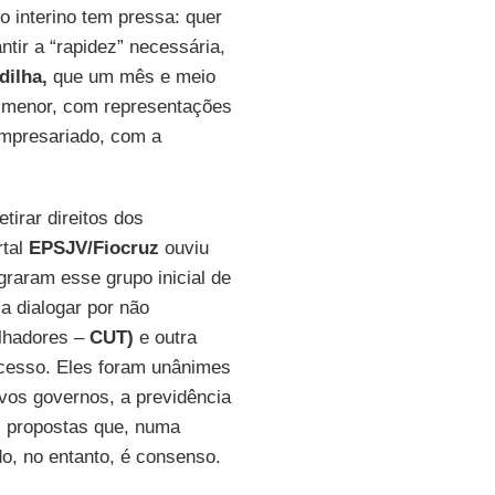
 interino tem pressa: quer
ntir a “rapidez” necessária,
dilha,
que um mês e meio
o, menor, com representações
mpresariado, com a
tirar direitos dos
rtal
EPSJV/Fiocruz
ouviu
graram esse grupo inicial de
 dialogar por não
alhadores –
CUT)
e outra
rocesso. Eles foram unânimes
vos governos, a previdência
s propostas que, numa
do, no entanto, é consenso.