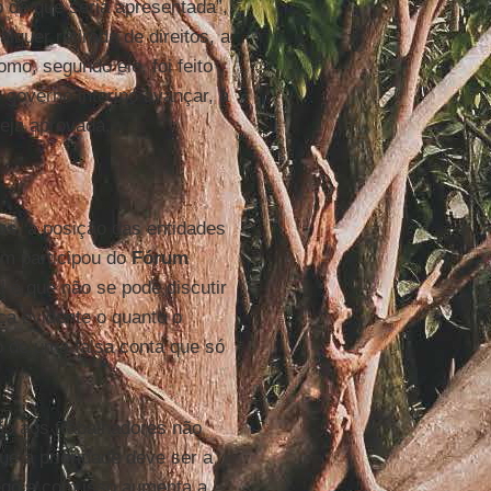
 de que seria apresentada”,
quer retirada de direitos, a
omo, segundo ele, foi feito
governo interino avançar, a
seja aprovada.
os
, a posição das entidades
m participou do
Fórum
l é que não se pode discutir
ica evidente o quanto o
do de uma falsa conta que só
ão aos trabalhadores não
ue a prioridade deve ser a
go e com isso aumenta a