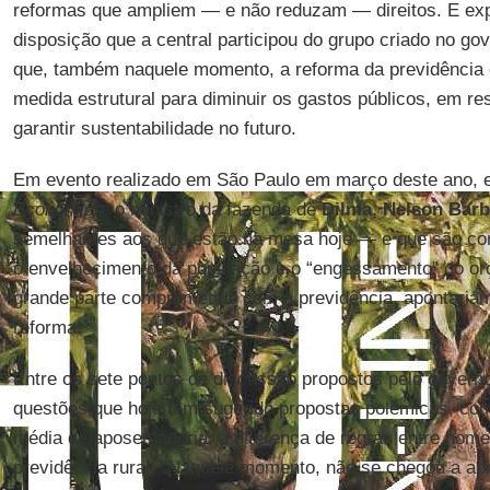
reformas que ampliem — e não reduzam — direitos. E exp
disposição que a central participou do grupo criado no go
que, também naquele momento, a reforma da previdência
medida estrutural para diminuir os gastos públicos, em re
garantir sustentabilidade no futuro.
Em evento realizado em São Paulo em março deste ano, e 
Econômico
, o ministro da fazenda de
Dilma, Nelson Barb
semelhantes aos que estão na mesa hoje — e que são con
o envelhecimento da população e o “engessamento” do or
grande parte comprometido com a previdência, apontaria
reforma.
Entre os sete pontos de discussão propostos pelo governo
questões que hoje têm sugerido propostas polêmicas, com
média de aposentadoria, a diferença de regras entre hom
previdência rural. “Naquele momento, não se chegou a a