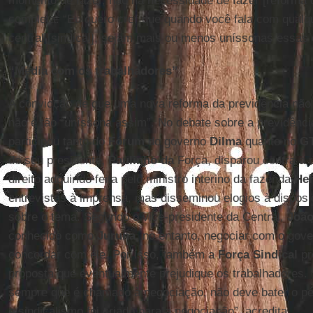
momento de fazer, não há necessidade de fazer [reforma d
completa: “Eu quero crer que quando você fala com qualqu
central [sindical], sejam mais ou menos uníssonas essas 
“Média com os trabalhadores”
A convicção de que uma nova reforma da previdência não 
não é tão “uníssona assim”. No debate sobre a previdênci
participou tanto do
Fórum
do governo
Dilma
quanto no
G
do seu presidente,
Paulinho da
Força, disparou contra a 
direito adquirido feita pelo ministro interino da fazenda
Hen
entrevistas à imprensa, mas disseminou elogios à dispos
sobre o tema. Segundo o vice-presidente da Central,
João
conhecido como
Juruna,
no entanto, negociar com o gove
concordar com ele. Por isso, também a
Força Sindical
pr
proposta que eventualmente prejudique os trabalhadores. 
sempre que é chamado à negociação, não deve bater o pé
o sindicalismo foi criado para a negociação”, acredita.