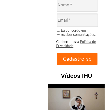
Eu concordo em
receber comunicações.
Conheça nossa
Política de
Privacidade
.
Vídeos IHU
play_circle_outline