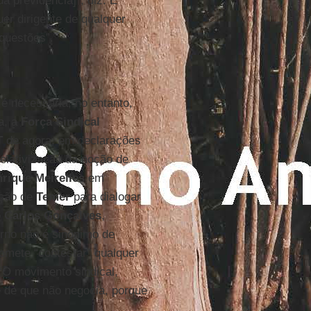
a previdência]”, diz. E
er dirigente de qualquer
questões”.
é necessária, no entanto,
a, a
Força Sindical
T
de agora: em declarações
relativização da noção de
rique Meirelles
em
ição de
Temer
para dialogar
 Carlos Gonçalves
,
rno não é sinônimo de
omete “contestar” qualquer
“O movimento sindical,
 de que não negocia, porque