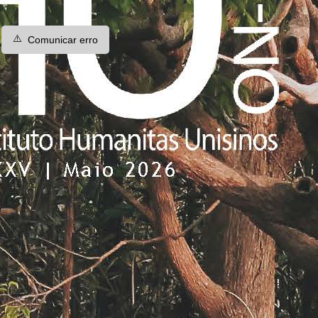
⚠️
Comunicar erro