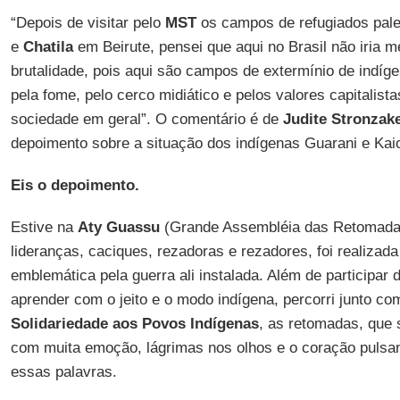
“Depois de visitar pelo
MST
os campos de refugiados pale
e
Chatila
em Beirute, pensei que aqui no Brasil não iria
brutalidade, pois aqui são campos de extermínio de indíg
pela fome, pelo cerco midiático e pelos valores capitalist
sociedade em geral”. O comentário é de
Judite Stronzak
depoimento sobre a situação dos indígenas Guarani e Ka
Eis o depoimento.
Estive na
Aty Guassu
(Grande Assembléia das Retomadas
lideranças, caciques, rezadoras e rezadores, foi realizad
emblemática pela guerra ali instalada. Além de participar 
aprender com o jeito e o modo indígena, percorri junto c
Solidariedade aos Povos Indígenas
, as retomadas, que 
com muita emoção, lágrimas nos olhos e o coração pulsan
essas palavras.