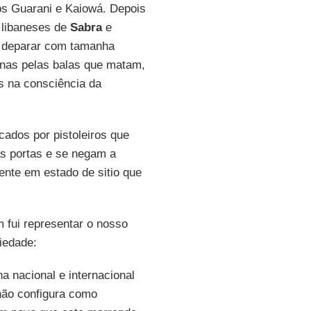
os Guarani e Kaiowá. Depois
 libaneses de
Sabra
e
me deparar com tamanha
enas pelas balas que matam,
as na consciência da
ados por pistoleiros que
s portas e se negam a
nte em estado de sitio que
 fui representar o nosso
iedade:
 nacional e internacional
não configura como