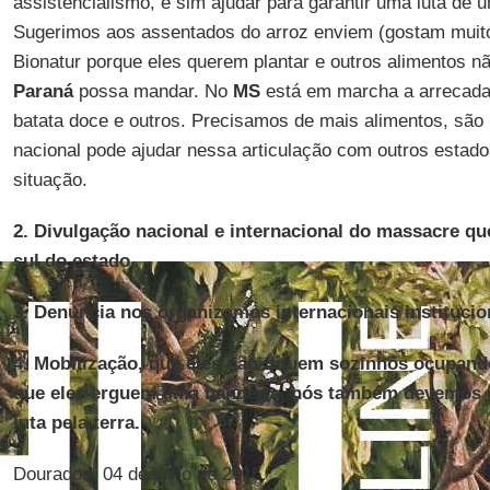
assistencialismo, e sim ajudar para garantir uma luta de
Sugerimos aos assentados do arroz enviem (gostam muito
Bionatur porque eles querem plantar e outros alimentos 
Paraná
possa mandar. No
MS
está em marcha a arrecadaç
batata doce e outros. Precisamos de mais alimentos, são 
nacional pode ajudar nessa articulação com outros estado
situação.
2. Divulgação nacional e internacional do massacre qu
sul do estado.
3. Denuncia nos organizamos internacionais institucio
4. Mobilização, que eles não fiquem sozinhos ocupando
que eles erguem uma bandeira, nós também devemos 
luta pela terra.
Dourados, 04 de julho de 2016.