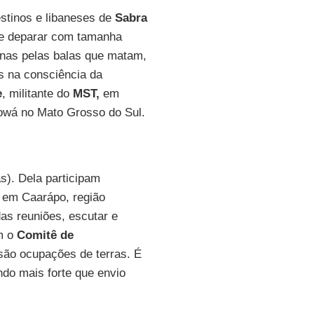
stinos e libaneses de
Sabra
 me deparar com tamanha
enas pelas balas que matam,
as na consciência da
e
, militante do
MST,
em
iowá no Mato Grosso do Sul.
). Dela participam
a em Caarápo, região
das reuniões, escutar e
om o
Comitê de
são ocupações de terras. É
do mais forte que envio