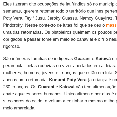
Eles fizeram oito ocupações de latifúndios só no municíp
semanas, querem retomar todo o território que lhes perte
Poty Vera, Tey ‘ Jusu, Jeroky Guassu, Ñamoy Guayiraz, 
Pindoroky. Nesse contexto de lutas foi que se deu o
massa
uma das retomadas. Os pistoleiros queimam os poucos pe
obrigados a passar fome em meio ao canavial e o frio nes
rigoroso.
São inúmeras famílias de indígenas
Guarani
e
Kaiowá
em 
perambular pelas rodovias ou viver apertados em aldeias.
mulheres, homens, jovens e crianças que estão em luta. S
apenas uma retomada,
Kunumi Poty Vera
(a criança é um
230 crianças. Os
Guarani
e
Kaiowá
não tem alimentação,
abate aqueles seres humanos. Único alimento por dias é m
si colheres do caldo, e voltam a cozinhar o mesmo milho p
meio amarelada.