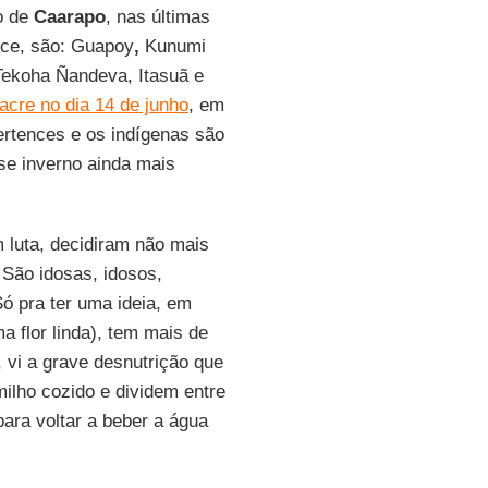
io de
Caarapo
, nas últimas
nce, são: Guapoy
,
Kunumi
Tekoha Ñandeva, Itasuã e
cre no dia 14 de junho
, em
rtences e os indígenas são
se inverno ainda mais
luta, decidiram não mais
 São idosas, idosos,
ó pra ter uma ideia, em
a flor linda), tem mais de
 vi a grave desnutrição que
ilho cozido e dividem entre
ara voltar a beber a água