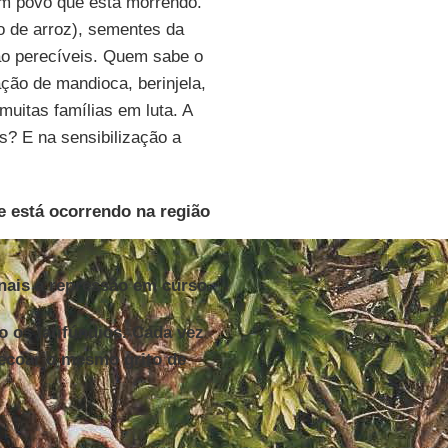
 um povo que esta morrendo.
 de arroz), sementes da
não perecíveis. Quem sabe o
ão de mandioca, berinjela,
muitas famílias em luta. A
s? E na sensibilização a
e está ocorrendo na região
nais a repressão em curso.
 os latifúndios. Cada vez
ecoar o mesmo grito de