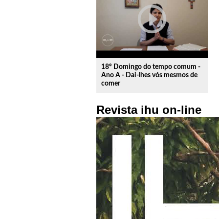
play_circle_outline
18º Domingo do tempo comum -
Ano A - Dai-lhes vós mesmos de
comer
Revista ihu on-line