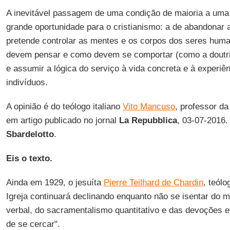
A inevitável passagem de uma condição de maioria a uma
grande oportunidade para o cristianismo: a de abandonar 
pretende controlar as mentes e os corpos dos seres huma
devem pensar e como devem se comportar (como a doutrin
e assumir a lógica do serviço à vida concreta e à experiên
indivíduos.
A opinião é do teólogo italiano
Vito Mancuso
, professor d
em artigo publicado no jornal
La Repubblica
, 03-07-2016.
Sbardelotto
.
Eis o texto.
Ainda em 1929, o jesuíta
Pierre Teilhard de Chardin
, teólo
Igreja continuará declinando enquanto não se isentar do mu
verbal, do sacramentalismo quantitativo e das devoções e
de se cercar".