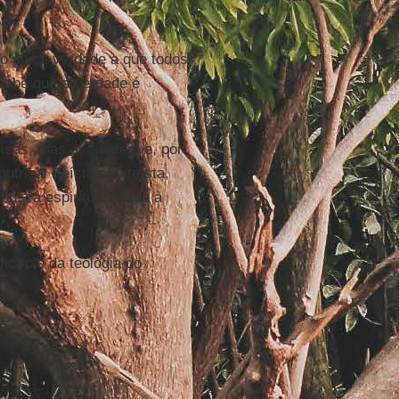
o única verdade a que todos
sabe que a verdade é
sas, mas as sentem e, por
trinal (teísta ou ateísta,
usca espiritual ligada à
ictício da teologia do