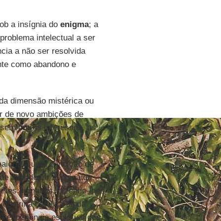
sob a insígnia do
enigma
; a
roblema intelectual a ser
cia a não ser resolvida
ente como abandono e
 da dimensão mistérica ou
var de novo ambições de
 sem outros interesses, as
aioria a uma condição de
 de abandonar a lógica do
seres humanos, dizendo-lhes
outrina católica ainda
à experiência espiritual dos