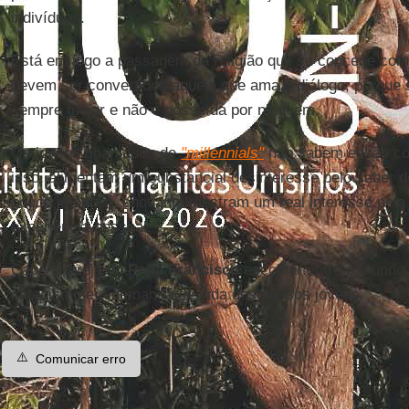
indivíduos.
Está em jogo a passagem da religião que se concebe com
devem ser convertidos àquela que ama o diálogo, porque 
sempre maior e não é possuída por ninguém.
Os jovens chamados de
"millennials"
não sabem essas coi
isso, alimentam um substancial desinteresse pelo saber dou
pouco importa), enquanto mostram um real interesse pela b
experiência pessoal.
Cabe à Igreja do
Papa Francisco
escolher entre o mundo f
catecismo e a demanda de vida dos nossos jovens.
⚠️
Comunicar erro