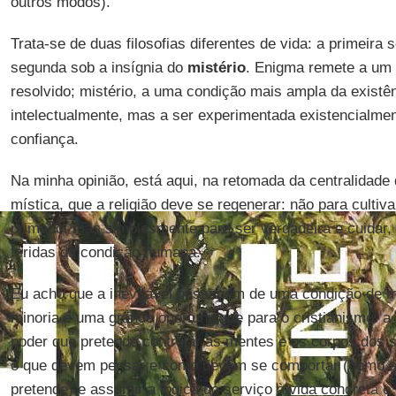
outros modos).
Trata-se de duas filosofias diferentes de vida: a primeira 
segunda sob a insígnia do
mistério
. Enigma remete a um p
resolvido; mistério, a uma condição mais ampla da existên
intelectualmente, mas a ser experimentada existencialm
confiança.
Na minha opinião, está aqui, na retomada da centralidade
mística, que a religião deve se regenerar: não para culti
primado, mas simplesmente para ser verdadeira e cuidar,
feridas da condição humana.
Eu acho que a inevitável passagem de uma condição de m
minoria é uma grande oportunidade para o cristianismo: a
poder que pretende controlar as mentes e os corpos dos 
o que devem pensar e como devem se comportar (como a d
pretende) e assumir a lógica do serviço à vida concreta e 