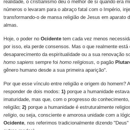
realidade, o cristianismo deu o melhor de si quando era m
números o levaram para o abraço fatal com o Império, inje
transformando-o de mansa religião de Jesus em aparato d
almas.
Hoje, o poder no
Ocidente
tem cada vez menos necessidad
por isso, ela perde consensos. Mas o que realmente est
desaparecimento da espiritualidade ou a sua renovação so
homo sapiens
sempre foi
homo religiosus
, o pagão
Plutar
gênero humano desde a sua primeira aparição".
Por que esse vínculo entre religião e origem do homem? 
responder de dois modos:
1)
porque a humanidade estava
imaturidade, mas que, com o progresso do conhecimento
religião;
2)
porque a humanidade é estruturalmente religio
religio
, ou seja, consciente e amorosa unidade com a lógi
Ocidente
, nos referimos tradicionalmente dizendo "Deus" 