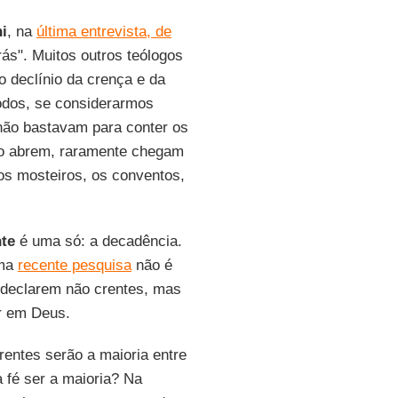
i
, na
última entrevista, de
trás". Muitos outros teólogos
o declínio da crença e da
todos, se considerarmos
não bastavam para conter os
ndo abrem, raramente chegam
os mosteiros, os conventos,
te
é uma só: a decadência.
uma
recente pesquisa
não é
e declarem não crentes, mas
er em Deus.
entes serão a maioria entre
 fé ser a maioria? Na