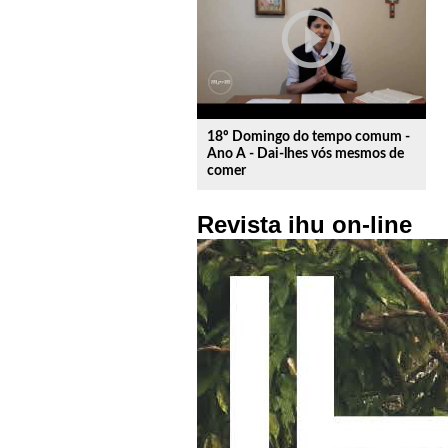
play_circle_outline
18º Domingo do tempo comum -
Ano A - Dai-lhes vós mesmos de
comer
Revista ihu on-line