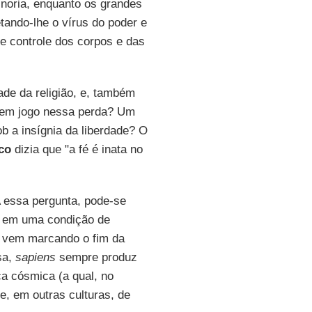
inoria, enquanto os grandes
tando-lhe o vírus do poder e
e controle dos corpos e das
e da religião, e, também
á em jogo nessa perda? Um
b a insígnia da liberdade? O
co
dizia que "a fé é inata no
A essa pergunta, pode-se
 em uma condição de
, vem marcando o fim da
sa,
sapiens
sempre produz
ca cósmica (a qual, no
e, em outras culturas, de