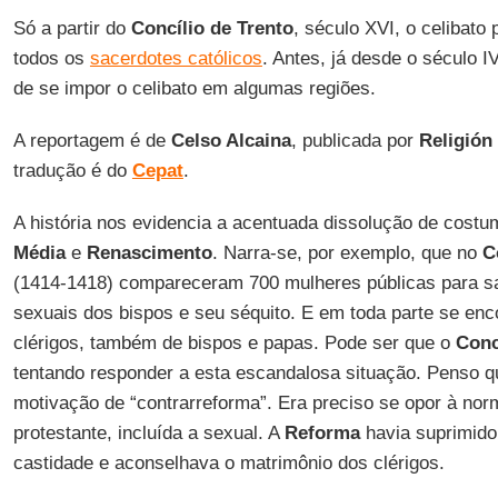
Só a partir do
Concílio de Trento
, século XVI, o celibato 
todos os
sacerdotes católicos
. Antes, já desde o século I
de se impor o celibato em algumas regiões.
A reportagem é de
Celso Alcaina
, publicada por
Religión 
tradução é do
Cepat
.
A história nos evidencia a acentuada dissolução de cost
Média
e
Renascimento
. Narra-se, por exemplo, que no
C
(1414-1418) compareceram 700 mulheres públicas para sa
sexuais dos bispos e seu séquito. E em toda parte se enc
clérigos, também de bispos e papas. Pode ser que o
Conc
tentando responder a esta escandalosa situação. Penso q
motivação de “contrarreforma”. Era preciso se opor à norm
protestante, incluída a sexual. A
Reforma
havia suprimido 
castidade e aconselhava o matrimônio dos clérigos.