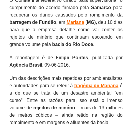
O Comitê Interfederativo criado para supervisionar o
cumprimento do acordo firmado pela
Samarco
para
recuperar os danos causados pelo rompimento da
barragem de Fundão
, em
Mariana
(
MG
), deu 10 dias
para que a empresa detalhe como vai conter os
rejeitos de minério que continuam escoando em
grande volume pela
bacia do Rio Doce
.
A reportagem é de
Felipe Pontes
, publicada por
Agência Brasil
, 09-06-2016.
Um das descrições mais repetidas por ambientalistas
e autoridades para se referir à
tragédia de Mariana
é
a de que se trata de um desastre ambiental “em
curso”. Entre as razões para isso está o imenso
volume de
rejeitos de minério
– mais de 13 milhões
de metros cúbicos – ainda retido na região do
rompimento e em margens e afluentes da bacia.