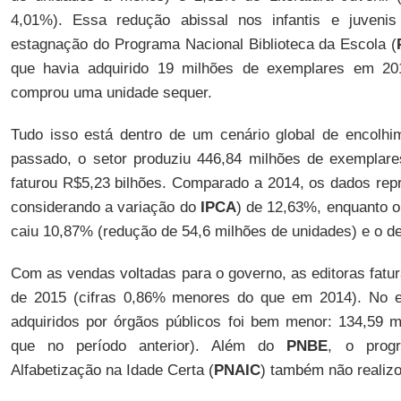
4,01%). Essa redução abissal nos infantis e juvenis
estagnação do Programa Nacional Biblioteca da Escola (
que havia adquirido 19 milhões de exemplares em 2
comprou uma unidade sequer.
Tudo isso está dentro de um cenário global de encolh
passado, o setor produziu 446,84 milhões de exemplare
faturou R$5,23 bilhões. Comparado a 2014, os dados rep
considerando a variação do
IPCA
) de 12,63%, enquanto o
caiu 10,87% (redução de 54,6 milhões de unidades) e o d
Com as vendas voltadas para o governo, as editoras fatu
de 2015 (cifras 0,86% menores do que em 2014). No en
adquiridos por órgãos públicos foi bem menor: 134,59 
que no período anterior). Além do
PNBE
, o prog
Alfabetização na Idade Certa (
PNAIC
) também não realiz