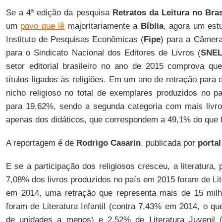
Se a 4ª edição da pesquisa
Retratos da Leitura no Bras
um
povo que lê
majoritariamente a
Bíblia
, agora um est
Instituto de Pesquisas Econômicas (
Fipe
) para a Câmera 
para o Sindicato Nacional dos Editores de Livros (
SNE
setor editorial brasileiro no ano de 2015 comprova 
títulos ligados às religiões. Em um ano de retração para 
nicho religioso no total de exemplares produzidos no p
para 19,62%, sendo a segunda categoria com mais livros
apenas dos didáticos, que correspondem a 49,1% do que 
A reportagem é de
Rodrigo Casarin
, publicada por
portal
E se a participação dos religiosos cresceu, a literatura,
7,08% dos livros produzidos no país em 2015 foram de Lit
em 2014, uma retração que representa mais de 15 mil
foram de Literatura Infantil (contra 7,43% em 2014, o qu
de unidades a menos) e 2,52% de Literatura Juvenil 