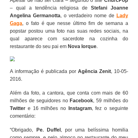
Apesar de não ser clara – segundo o site
ChurcPop
– qual a tendência religiosa de
Stefani Joanne
Angelina Germanotta
, o verdadeiro nome de
Lady
Gaga
, o fato é que nesse último fim de semana a
popstar postou uma foto nas suas redes sociais, na
qual aparece com sacerdote na cozinha do
restaurante do seu pai em
Nova Iorque
.
A informação é publicada por
Agência Zenit
, 10-05-
2016.
Além da foto, a cantora, que conta com mais de 60
milhões de seguidores no
Facebook
, 59 milhões do
Twitter
e 16 milhões no
Instagram
, fez o seguinte
comentário:
“Obrigado,
Pe. Duffel
, por uma belíssima homilia
como sempre, e pelo almoço no restaurante do meu