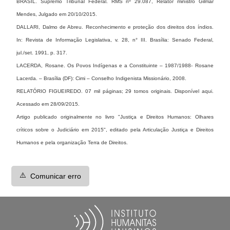
BRASIL. Supremo Tribunal Federal. RMS nº 29.087, Relator ministro Gilmar
Mendes, Julgado em 20/10/2015.
DALLARI, Dalmo de Abreu. Reconhecimento e proteção dos direitos dos índios.
In: Revista de Informação Legislativa, v. 28, n° III. Brasília: Senado Federal,
jul./set. 1991, p. 317.
LACERDA, Rosane. Os Povos Indígenas e a Constituinte – 1987/1988- Rosane
Lacerda. – Brasília (DF): Cimi – Conselho Indigenista Missionário, 2008.
RELATÓRIO FIGUEIREDO. 07 mil páginas; 29 tomos originais. Disponível aqui.
Acessado em 28/09/2015.
Artigo publicado originalmente no livro "Justiça e Direitos Humanos: Olhares
críticos sobre o Judiciário em 2015", editado pela Articulação Justiça e Direitos
Humanos e pela organização Terra de Direitos.
⚠️
Comunicar erro