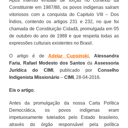
Após intenso embate de forças no contexto da
Constituinte em 1987/88, os povos indígenas saíram
vitoriosos com a conquista do Capitulo VIII – Dos
Índios, contendo os artigos 231 e 232, no que foi
chamada de Constituição Cidadã, promulgada em 05
de outubro do ano de 1988 e que respeita todas as
expressões culturais existentes no Brasil.
O artigo é de
Adelar Cupsinski
,
Alessandra
Faria
,
Rafael Modesto dos Santos
da
Assessoria
Jurídica do CIMI
,
publicado por
Conselho
Indigenista Missionário
–
CIMI
, 28-04-2016.
Eis o artigo
.
Antes da promulgação da nossa Carta Política
Democrática, os povos indígenas eram
impetuosamente tutelados pelo Estado brasileiro,
através do órgão responsável pela política