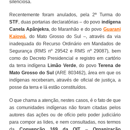
silenciosa.
Recentemente foram anulados, pela 2ª Turma do
STF
, duas portarias declaratórias – do povo
indígena
Canela Apãnjekra
, do Maranhão e do povo
Guarani
Kaiowá
, do Mato Grosso do Sul –, através da via
inadequada do Recurso Ordinário em Mandados de
Segurança (RMS nº 29542 e RMS nº 29087), bem
como do Decreto Presidencial e registro em cartório
da terra indígena
Limão Verde
, do povo
Terena de
Mato Grosso do Sul
(ARE 803462), área em que os
indígenas receberam, através de oficial de justiça, a
posse da terra e lá estão constituídos.
O que chama a atenção, nestes casos, é o fato de que
as comunidades indígenas não foram citadas pelos
autores das ações ou de ofício pelo poder judiciário
para compor as lides, e nem consultadas, nos termos
da
Convenção 169 da OIT
–
Organização