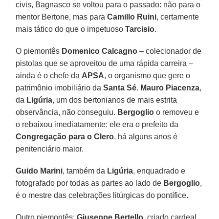
civis, Bagnasco se voltou para o passado: não para o
mentor Bertone, mas para
Camillo Ruini
, certamente
mais tático do que o impetuoso
Tarcisio
.
O piemontês
Domenico Calcagno
– colecionador de
pistolas que se aproveitou de uma rápida carreira –
ainda é o chefe da
APSA
, o organismo que gere o
patrimônio imobiliário da
Santa Sé
.
Mauro Piacenza
,
da
Ligúria
, um dos bertonianos de mais estrita
observância, não conseguiu.
Bergoglio
o removeu e
o rebaixou imediatamente: ele era o prefeito da
Congregação para o Clero
, há alguns anos é
penitenciário maior.
Guido Marini
, também da
Ligúria
, enquadrado e
fotografado por todas as partes ao lado de
Bergoglio
,
é o mestre das celebrações litúrgicas do pontífice.
Outro piemontês:
Giuseppe Bertello
, criado cardeal