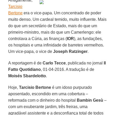
Antigamente,
Tarcisio
Bertone
era o vice-papa. Um concentrado de poder
muito denso. Um cardeal temido, muito influente. Mais
do que um secretário de Estado, mais do que um
primeiro-ministro, mais do que um Camerlengo: ele
controlava a Cúria, as finanças (
IOR
), as fundações,
os hospitais e uma infinidade de barretes vermelhos.
Um vice-papa, o vice de
Joseph
Ratzinger
.
A reportagem é de
Carlo Tecce
, publicada no jornal
Il
Fatto Quotidiano
, 01-04-2016. A tradução é de
Moisés Sbardelotto
.
Hoje,
Tarcisio Bertone
é um idoso purpurado
aposentado, escondido em uma cobertura –
reformada com o dinheiro do hospital
Bambin Gesù
–
com um exuberante jardim, três freiras, uma
agradável assistente e a desconfiança total de todos