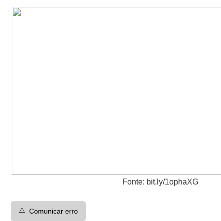
Fonte: bit.ly/1ophaXG
⚠️
Comunicar erro