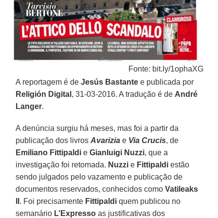
Fonte: bit.ly/1ophaXG
A reportagem é de
Jesús Bastante
e publicada por
Religión Digital
, 31-03-2016. A tradução é de
André
Langer
.
A denúncia surgiu há meses, mas foi a partir da
publicação dos livros
Avarizia
e
Via Crucis
, de
Emiliano Fittipaldi
e
Gianluigi Nuzzi
, que a
investigação foi retomada.
Nuzzi
e
Fittipaldi
estão
sendo julgados pelo vazamento e publicação de
documentos reservados, conhecidos como
Vatileaks
II
. Foi precisamente
Fittipaldi
quem publicou no
semanário
L’Expresso
as justificativas dos