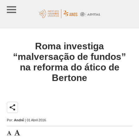
Roma investiga
“malversação de fundos”
na reforma do ático de
Bertone
share
Por:
André
| 01 Abril 2016