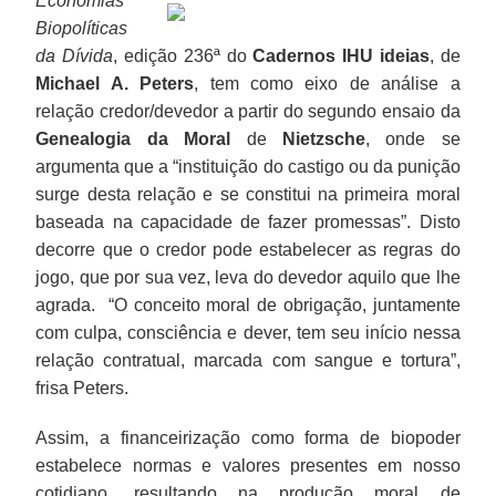
Economias
Biopolíticas
da Dívida
, edição 236ª do
Cadernos IHU ideias
, de
Michael A. Peters
, tem como eixo de análise a
relação credor/devedor a partir do segundo ensaio da
Genealogia da Moral
de
Nietzsche
, onde se
argumenta que a “instituição do castigo ou da punição
surge desta relação e se constitui na primeira moral
baseada na capacidade de fazer promessas”. Disto
decorre que o credor pode estabelecer as regras do
jogo, que por sua vez, leva do devedor aquilo que lhe
agrada. “O conceito moral de obrigação, juntamente
com culpa, consciência e dever, tem seu início nessa
relação contratual, marcada com sangue e tortura”,
frisa Peters.
Assim, a financeirização como forma de biopoder
estabelece normas e valores presentes em nosso
cotidiano, resultando na produção moral de