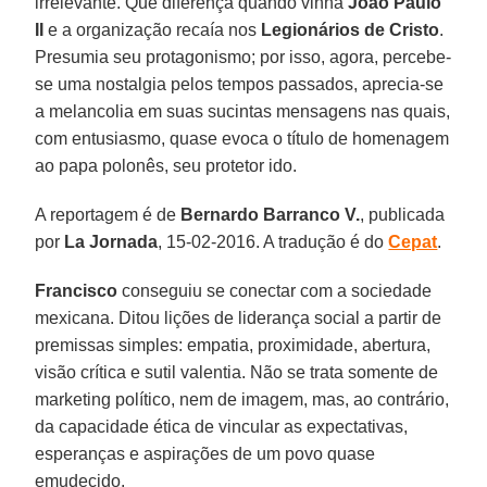
irrelevante. Que diferença quando vinha
João Paulo
II
e a organização recaía nos
Legionários de Cristo
.
Presumia seu protagonismo; por isso, agora, percebe-
se uma nostalgia pelos tempos passados, aprecia-se
a melancolia em suas sucintas mensagens nas quais,
com entusiasmo, quase evoca o título de homenagem
ao papa polonês, seu protetor ido.
A reportagem é de
Bernardo Barranco V.
, publicada
por
La Jornada
, 15-02-2016. A tradução é do
Cepat
.
Francisco
conseguiu se conectar com a sociedade
mexicana. Ditou lições de liderança social a partir de
premissas simples: empatia, proximidade, abertura,
visão crítica e sutil valentia. Não se trata somente de
marketing político, nem de imagem, mas, ao contrário,
da capacidade ética de vincular as expectativas,
esperanças e aspirações de um povo quase
emudecido.