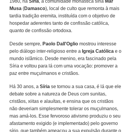
1980, na
Síria
, a comunidade monástica síria
Mar
Musa
(
Damasco
), local de culto que remonta à mais
tardia tradição eremita, instituída com o objetivo de
hospedar aderentes tanto de confissão católica,
quanto de confissão ortodoxa.
Desde sempre,
Paolo Dall'Oglio
mostrou interesse
pelo diálogo inter-religioso entre a
Igreja Católica
e o
mundo islâmico. Desde menino, era fascinado pela
Síria e voltou para lá com uma vocação: promover a
paz entre muçulmanos e cristãos.
Há 30 anos, a
Síria
se tornou a sua casa, é lá que ele
debate sobre a natureza de Deus com sunitas,
cristãos, xiitas e alauítas, e ensina que os cristãos
não deveriam simplesmente tolerar os muçulmanos,
mas amá-los. Esse fervoroso ativismo produziu o seu
afastamento exigido (e implementado) pelo governo
sírio, que também ameaçou a sua expulsão durante o