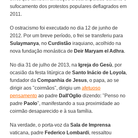
sufocamento dos protestos populares deflagrados em
2011.
O ostracismo foi executado no dia 12 de junho de
2012. Por um breve período, o frei se transferiu para
Sulaymanya
, no
Curdistão
iraquiano, acolhido na
nova fundação monástica de
Deir Maryam el Adhra
.
No dia 31 de julho de 2013, na
Igreja do Gesù
, por
ocasião da festa litúrgica de
Santo Inácio de Loyola
,
fundador da
Companhia de Jesus
, o papa, ao se
dirigir aos "coirmãos", dirigiu um
afetuoso
pensamento
ao padre
Dall'Oglio
dizendo: "Penso no
padre
Paolo
", manifestando a sua proximidade ao
coirmão desaparecido e à sua família.
Na verdade, o porta-voz da
Sala de Imprensa
vaticana, padre
Federico Lombardi
, ressaltou