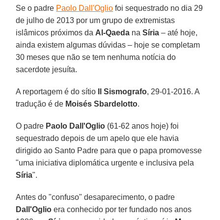
Se o padre
Paolo Dall'Oglio
foi sequestrado no dia 29
de julho de 2013 por um grupo de extremistas
islâmicos próximos da
Al-Qaeda
na
Síria
– até hoje,
ainda existem algumas dúvidas – hoje se completam
30 meses que não se tem nenhuma notícia do
sacerdote jesuíta.
A reportagem é do sítio
Il Sismografo
, 29-01-2016. A
tradução é de
Moisés Sbardelotto
.
O padre
Paolo Dall'Oglio
(61-62 anos hoje) foi
sequestrado depois de um apelo que ele havia
dirigido ao Santo Padre para que o papa promovesse
"uma iniciativa diplomática urgente e inclusiva pela
Síria
".
Antes do "confuso" desaparecimento, o padre
Dall'Oglio
era conhecido por ter fundado nos anos