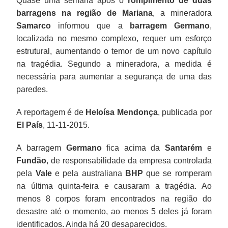
Quase uma semana após o
rompimento de duas
barragens na região de Mariana
, a mineradora
Samarco
informou que a
barragem Germano
,
localizada no mesmo complexo, requer um esforço
estrutural, aumentando o temor de um novo capítulo
na tragédia. Segundo a mineradora, a medida é
necessária para aumentar a segurança de uma das
paredes.
A reportagem é de
Heloísa Mendonça
, publicada por
El País
, 11-11-2015.
A barragem
Germano
fica acima da
Santarém
e
Fundão
, de responsabilidade da empresa controlada
pela
Vale
e pela australiana
BHP
que se romperam
na última quinta-feira e causaram a tragédia. Ao
menos 8 corpos foram encontrados na região do
desastre até o momento, ao menos 5 deles já foram
identificados. Ainda há 20 desaparecidos.