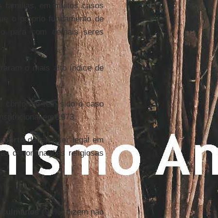
 famílias, em muitos casos
ue o próprio fundamento de
oio para com demais seres
raram o mais alto índice de
s, conforme tem sido o caso
nstitucional em 1973.
aborto
deveria ser legal em
das denominações religiosas
çulmanos
(90%) dizem não