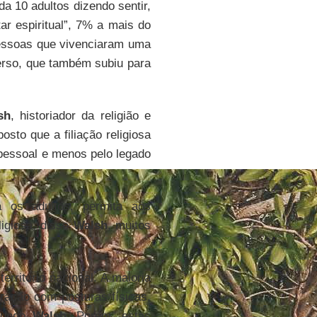
a 10 adultos dizendo sentir,
r espiritual”, 7% a mais do
ssoas que vivenciaram uma
erso, que também subiu para
sh
, historiador da religião e
posto que a filiação religiosa
 pessoal e menos pelo legado
a os adultos, permita aos
ligiosa, disse
Walsh
, muitos
erritório nacional. A maioria
iração com posturas físicas,
gundo
Walsh
. Porém, estas