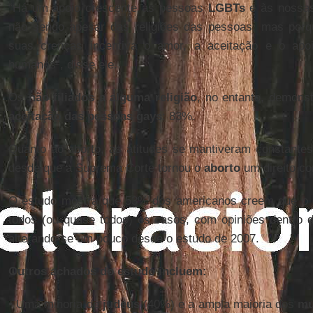
“Há um apoio crescente às pessoas
LGBTs
e às nossas
não sendo apesar das religiões das pessoas, mas porq
suas crenças incentiva o amor, a aceitação e o ap
humanos”, disse ele.
Os
não filiados a alguma religião
, no entanto, demonst
aceitação das pessoas gays
: 83%.
Quanto ao aborto, as atitudes se mantiveram constante
desde que a Suprema Corte tornou o
aborto
um direito co
O estudo mostra que 53% dos americanos creem que o
todos (ou quase todos) os casos, com opiniões dentro 
alterando-se um pouco desde o estudo de 2007.
Outros achados do estudo incluem:
• Uma minoria de
judeus
(40%) e a ampla maioria dos
mu