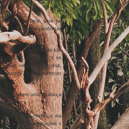
nte.
 conclusão de que uma tal
dicionais de experiências
ram mais espiritualidade são
religião”, disse ele, “e os
pela religião tradicional,
ais baixos de experiências
udo descrevem uma mudança
ssexuais
.
ocumentar esta mudança, ela
spectro de denominações –