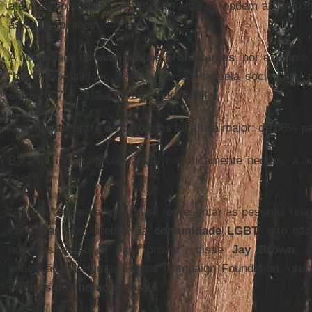
até mesmo aquelas que oficialmente se opõem à homoss
as suas opiniões.
A quantidade de
evangélicos protestantes
, por exemplo,
“homossexualidade deveria ser aceita pela sociedade” 
entre 2007 e 2014 – de 26% para 36%.
O
aumento entre os católicos
foi ainda maior: de 58% p
Para as igrejas protestantes historicamente negras, a 
51%.
“Apesar das tentativas de se representar as pessoas rel
contrárias aos direitos da
comunidade LGBT
, isto nã
números estão aí para provar”, disse
Jay Brown
, 
educação da Human Rights Campaign Foundation, grup
direitos dos homossexuais
.