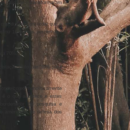
exualidade – transformaram
 que diziam concordar que a
pulou 10 pontos percentuais
ara 70%.
aceitação pulou de 39% para
igiosas como monoliticamente
o é o que acontece e estes
coordenador de pesquisa e
o americano de defesa dos