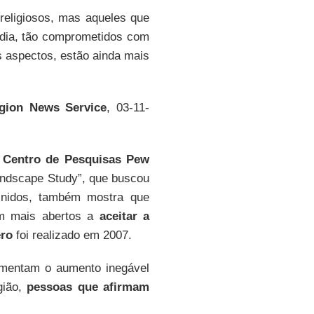
eligiosos, mas aqueles que
édia, tão comprometidos com
 aspectos, estão ainda mais
igion News Service
, 03-11-
o
Centro de Pesquisas Pew
Landscape Study”, que buscou
Unidos, também mostra que
ram mais abertos a
aceitar a
ero
foi realizado em 2007.
amentam o aumento inegável
gião,
pessoas que afirmam