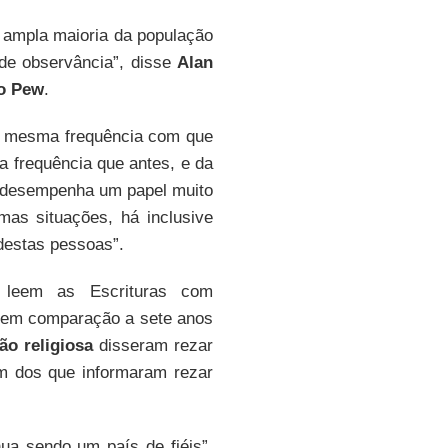
a ampla maioria da população
de observância”, disse
Alan
o Pew
.
 a mesma frequência com que
 frequência que antes, e da
o desempenha um papel muito
mas situações, há inclusive
estas pessoas”.
o, leem as Escrituras com
o em comparação a sete anos
ção religiosa
disseram rezar
m dos que informaram rezar
a sendo um país de fiéis”,