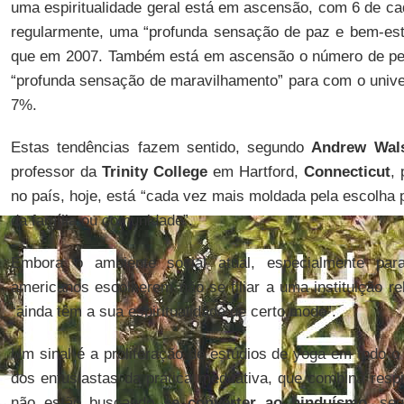
uma espiritualidade geral está em ascensão, com 6 de cad
regularmente, uma “profunda sensação de paz e bem-esta
que em 2007. Também está em ascensão o número de pe
“profunda sensação de maravilhamento” para com o univ
7%.
Estas tendências fazem sentido, segundo
Andrew Wal
professor da
Trinity College
em Hartford,
Connecticut
, 
no país, hoje, está “cada vez mais moldada pela escolha
da família ou comunidade”.
Embora o ambiente social atual, especialmente par
americanos escolherem não se filiar a uma instituição re
“ainda têm a sua espiritualidade de certo modo”.
Um sinal é a proliferação de estúdios de yoga em todo o t
dos entusiastas da prática meditativa, que combina resp
não estão buscando
se converter ao hinduísmo
, se