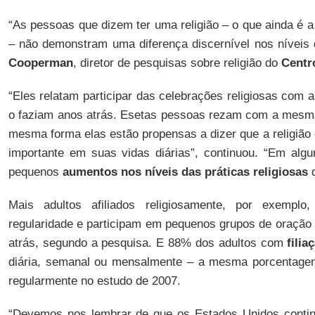
“As pessoas que dizem ter uma religião – o que ainda é 
– não demonstram uma diferença discernível nos níveis 
Cooperman
, diretor de pesquisas sobre religião do
Centr
“Eles relatam participar das celebrações religiosas com
o faziam anos atrás. Esetas pessoas rezam com a mesma
mesma forma elas estão propensas a dizer que a religiã
importante em suas vidas diárias”, continuou. “Em algu
pequenos
aumentos nos níveis das práticas religiosas
d
Mais adultos afiliados religiosamente, por exempl
regularidade e participam em pequenos grupos de oraçã
atrás, segundo a pesquisa. E 88% dos adultos com
filia
diária, semanal ou mensalmente – a mesma porcentage
regularmente no estudo de 2007.
“Devemos nos lembrar de que os Estados Unidos continu