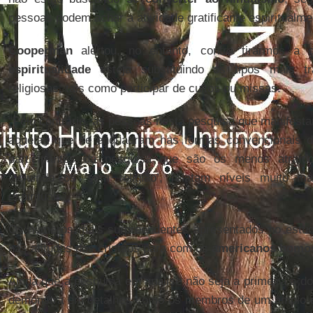
pessoas podem achar a atividade gratificante espiritualme
Cooperman
alertou, no entanto, contra tirarmos a
espiritualidade
esteja substituindo os tipos mais tra
religiosas, tais como participar de cultos ou missas.
“Pelo contrário, as pessoas nesta pesquisa que manifesta
aquelas que se enquadram nas formas convencionais de 
participantes da pesquisa que são os menos atraídos 
incluindo os ‘sem religião’, relatam níveis muito m
espirituais”.
Os números mais surpreendentes apresentados no est
nas atitudes dos cristãos para com os
americanos homo
Ainda que a pesquisa em análise não seja a primeira a d
demonstra em detalhes como os membros de um amplo e