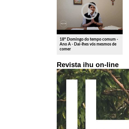
play_circle_outline
Isaque
Gomes
Correa
18º Domingo do tempo comum -
Ano A - Dai-lhes vós mesmos de
comer
Revista ihu on-line