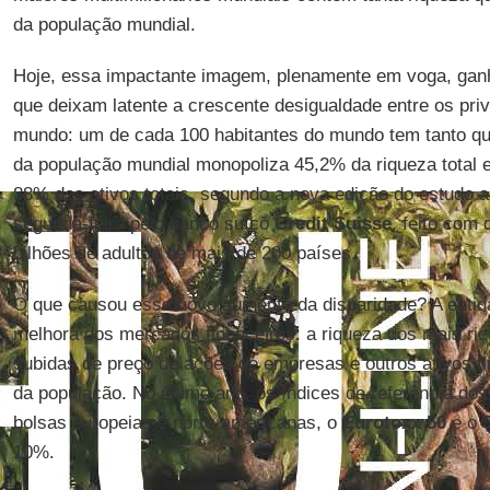
da população mundial.
Hoje, essa impactante imagem, plenamente em voga, gan
que deixam latente a crescente desigualdade entre os priv
mundo: um de cada 100 habitantes do mundo tem tanto qu
da população mundial monopoliza 45,2% da riqueza total 
88% dos ativos totais, segundo a nova edição do estudo a
segunda-feira pelo banco suíço
Credit Suisse
, feito com
bilhões de adultos de mais de 200 países.
O que causou esse novo aumento da disparidade? A entida
melhora dos mercados financeiros: a riqueza dos mais ric
subidas de preço de ações de empresas e outros ativos fi
da população. No último ano, os índices de referência do
bolsas europeias e norte-americanas, o
Eurotoxx 50
e o
10%.