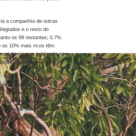
ha a companhia de outras
ilegiados e o resto do
anto os 99 restantes; 0,7%
e os 10% mais ricos têm
nual de riqueza publicado na
 dados do patrimônio de 4,8
de financeira aponta a
os é mais sensível às
nanceiros que a do restante
s mercados das principais
S&P 500
, subiram mais de