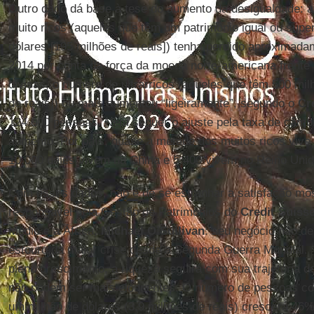
Outro dado dá base à tese do aumento da desigualdade: 
muito ricos (aqueles que têm um patrimônio igual ou supe
dólares [195 milhões de reais]) tenha perdido aproximad
2014 por conta da força da moeda norte-americana frente
divisas, o número de ultrarricos (aqueles que têm 500 mil
de reais]) ou mais aumentou “ligeiramente”, segundo o
Cr
124.000 pessoas. Nem sequer o ajuste pela taxa de câmbi
aumento. Por país, quase a metade dos muitos ricos vive
10.000 deles vivem na China e 5.400 vivem no Reino Unid
Com esses dados, não é de se estranhar a satisfação mos
responsável pela Gestão de Patrimônios do
Credit Suiss
Médio e a África,
Michael O’Sullivan
: seu negócio não de
estouro da maior crise desde a Segunda Guerra Mundial. 
pleno crescimento, a riqueza seguirá com sua trajetória d
não podem ser mais eloquentes. O número de pessoas co
um milhão de dólares (3,9 milhões de reais) crescerá 46