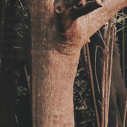
crescerá até 2020 um
ero de pessoas com
 de reais) chegou em 2015 a
 em 2014. A Espanha é o
io. Da mesma forma que o
ilidade do euro frente à