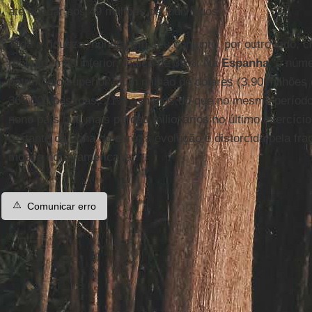
até chegar aos 49 milhões de indivíduos.
Toda a riqueza mundial em seu conjunto, por outro lado, 
robusto, mas inferior, índice de 39%. Na
Espanha
, o núm
patrimônio superior a um milhão de dólares (3,90 milhões
360.000 pessoas, 21% a menos do que no mesmo período
nono país que mais perdeu milionários no último exercíc
restante da zona do euro, a evolução é distorcida pela frag
moeda norte-americana.
⚠️
Comunicar erro