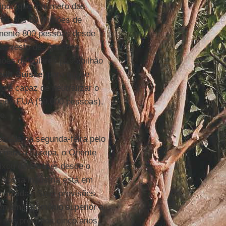
ainda que o número dos
rior aos 50 milhões de
amente 800 pessoas desde
 ao resto das grandes
hões de dólares [1,95 bilhão
edit Suisse
, para quase
o é capaz de neutralizar o
 nos EUA (59.000 pessoas),
o.
trada na segunda-feira pelo
e
para a Europa, o Oriente
ixou de crescer desde o
“Nossa indústria está em
e subida”. Suas previsões
m um patrimônio superior a
% nos próximos cinco anos,