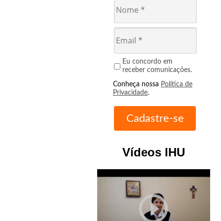
Eu concordo em
receber comunicações.
Conheça nossa
Política de
Privacidade
.
Vídeos IHU
play_circle_outline