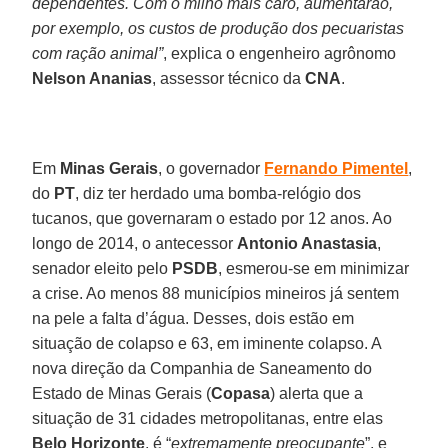
dependentes. Com o milho mais caro, aumentarão,
por exemplo, os custos de produção dos pecuaristas
com ração animal”
, explica o engenheiro agrônomo
Nelson Ananias
, assessor técnico da
CNA
.
Em
Minas Gerais
, o governador
Fernando Pimentel
,
do
PT
, diz ter herdado uma bomba-relógio dos
tucanos, que governaram o estado por 12 anos. Ao
longo de 2014, o antecessor
Antonio Anastasia
,
senador eleito pelo
PSDB
, esmerou-se em minimizar
a crise. Ao menos 88 municípios mineiros já sentem
na pele a falta d’água. Desses, dois estão em
situação de colapso e 63, em iminente colapso. A
nova direção da Companhia de Saneamento do
Estado de Minas Gerais (
Copasa
) alerta que a
situação de 31 cidades metropolitanas, entre elas
Belo Horizonte
, é “
extremamente preocupante
”, e