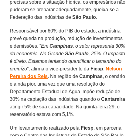
precisas sobre a situação hídrica, os empresários não
puderam se preparar adequadamente, queixa-se a
Federação das Indústrias de
São Paulo
.
Responsável por 60% do PIB do estado, a indústria
prevê queda na produção, redução de investimentos
e demissões. “
Em
Campinas
, o setor representa 30%
da economia. Na Grande
São Paulo
, 25%. O impacto
é direto. Estamos tentando quantificar o tamanho do
prejuízo
”, afirma o vice-presidente da
Fiesp
,
Nelson
Pereira dos Reis
. Na região de
Campinas
, o cenário
é ainda pior, uma vez que uma resolução do
Departamento Estadual de Água impõe redução de
30% na captação das indústrias quando o
Cantareira
atingir 5% de sua capacidade. Na quinta-feira 29, o
reservatório estava com 5,1%.
Um levantamento realizado pela
Fiesp
, em parceria
com o Centro das Indústrias do Estado de São Paulo