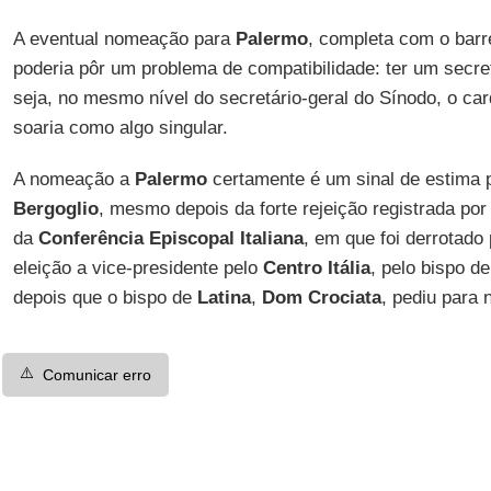
A eventual nomeação para
Palermo
, completa com o barre
poderia pôr um problema de compatibilidade: ter um secret
seja, no mesmo nível do secretário-geral do Sínodo, o ca
soaria como algo singular.
A nomeação a
Palermo
certamente é um sinal de estima 
Bergoglio
, mesmo depois da forte rejeição registrada po
da
Conferência Episcopal Italiana
, em que foi derrotado
eleição a vice-presidente pelo
Centro Itália
, pelo bispo d
depois que o bispo de
Latina
,
Dom Crociata
, pediu para 
⚠️
Comunicar erro