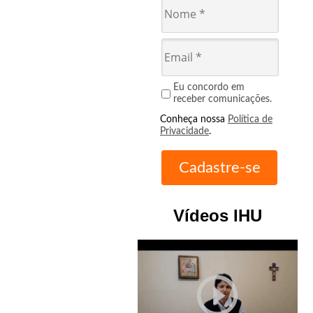
Eu concordo em
receber comunicações.
Conheça nossa
Política de
Privacidade
.
Vídeos IHU
play_circle_outline