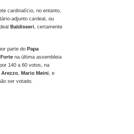
te cardinalício, no entanto,
ário-adjunto cardeal, ou
rdeal
Baldisseri
, certamente
por parte do
Papa
r
Forte
na última assembleia
 por 140 a 60 votos, na
e
Arezzo
,
Mario Meini
, e
não ser votado.