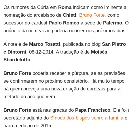
Os rumores da Cúria em
Roma
indicam como iminente a
nomeação do arcebispo de
Chieti
,
Bruno Forte
, como
sucessor do cardeal
Paolo Romeo
à sede de
Palermo
. O
anúncio da nomeação poderia ocorrer nos próximos dias.
A nota é de
Marco Tosatti
, publicada no blog
San Pietro
e Dintorni
, 08-12-2014. A tradução é de
Moisés
Sbardelotto
.
Bruno Forte
poderia receber a púrpura, se as previsões
se confirmarem no próximo consistório. Há muito tempo,
há quem preveja uma nova criação de cardeais para a
metade do ano que vem.
Bruno Forte
está nas graças do
Papa Francisco
. Ele fo
secretário adjunto do
Sínodo dos bispos sobre a família
e 
para a edição de 2015.