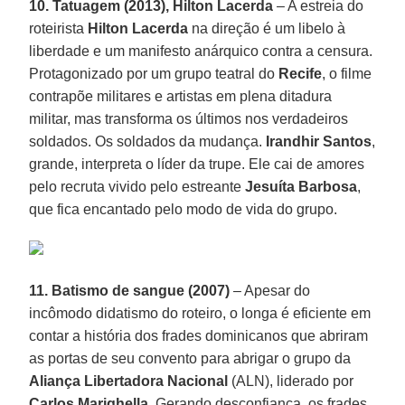
10. Tatuagem (2013), Hilton Lacerda
– A estreia do
roteirista
Hilton Lacerda
na direção é um libelo à
liberdade e um manifesto anárquico contra a censura.
Protagonizado por um grupo teatral do
Recife
, o filme
contrapõe militares e artistas em plena ditadura
militar, mas transforma os últimos nos verdadeiros
soldados. Os soldados da mudança.
Irandhir Santos
,
grande, interpreta o líder da trupe. Ele cai de amores
pelo recruta vivido pelo estreante
Jesuíta Barbosa
,
que fica encantado pelo modo de vida do grupo.
11. Batismo de sangue (2007)
– Apesar do
incômodo didatismo do roteiro, o longa é eficiente em
contar a história dos frades dominicanos que abriram
as portas de seu convento para abrigar o grupo da
Aliança Libertadora Nacional
(ALN), liderado por
Carlos Marighella
. Gerando desconfiança, os frades