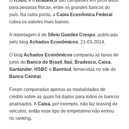
O
HSBC
e o
Bradesco
são campeões em juros altos
para pessoas físicas, entre os grandes bancos do
país. Na outra ponta, a
Caixa Econômica Federal
cobra os valores mais baixos.
A reportagem é de
Sílvio Guedes Crespo
, publicada
pelo blog
Achados Econômicos
, 21-03-2014.
O blog
Achados Econômicos
comparou as taxas de
juros do
Banco do Brasil
,
Itaú
,
Bradesco
,
Caixa
,
Santander
,
HSBC
e
Banrisul
, fornecidas no site do
Banco Central
.
Foram comparadas apenas as modalidades de
crédito sobre as quais há dados para todos os bancos
analisados. A
Caixa
, por exemplo, não faz leasing de
veículos, então esse tipo de empréstimo não entrou
no ranking.