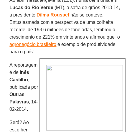
Ao abrir nesta terça-feira (11/2), numa cerimônia em
Lucas do Rio Verde
(MT), a safra de grãos 2013-14,
a presidente
Dilma Roussef
não se conteve.
Entusiasmada com a perspectiva de uma colheita
recorde, de 193,6 milhões de toneladas, lembrou o
crescimento de 221% em vinte anos e afirmou que “o
agronegócio brasileiro
é exemplo de produtividade
para o país”.
A reportagem
é de
Inês
Castilho
,
publicada por
Outras
Palavras
, 14-
02-2014.
Será? Ao
escolher