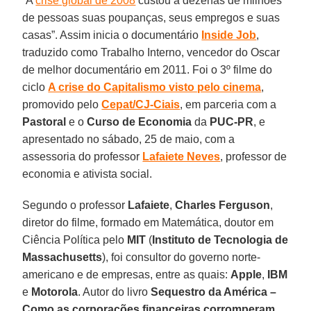
“A
crise global de 2008
custou a dezenas de milhões
de pessoas suas poupanças, seus empregos e suas
casas”. Assim inicia o documentário
Inside Job
,
traduzido como Trabalho Interno, vencedor do Oscar
de melhor documentário em 2011. Foi o 3º filme do
ciclo
A crise do Capitalismo visto pelo cinema
,
promovido pelo
Cepat/CJ-Ciais
, em parceria com a
Pastoral
e o
Curso de Economia
da
PUC-PR
, e
apresentado no sábado, 25 de maio, com a
assessoria do professor
Lafaiete Neves
, professor de
economia e ativista social.
Segundo o professor
Lafaiete
,
Charles Ferguson
,
diretor do filme, formado em Matemática, doutor em
Ciência Política pelo
MIT
(
Instituto de Tecnologia de
Massachusetts
), foi consultor do governo norte-
americano e de empresas, entre as quais:
Apple
,
IBM
e
Motorola
. Autor do livro
Sequestro da América –
Como as corporações financeiras corromperam