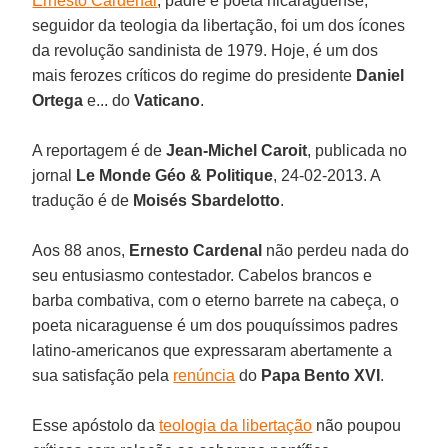
Ernesto Cardenal
, padre e poeta nicaraguense,
seguidor da teologia da libertação, foi um dos ícones
da revolução sandinista de 1979. Hoje, é um dos
mais ferozes críticos do regime do presidente
Daniel
Ortega
e... do
Vaticano
.
A reportagem é de
Jean-Michel Caroit
, publicada no
jornal
Le Monde Géo & Politique
, 24-02-2013. A
tradução é de
Moisés Sbardelotto
.
Aos 88 anos,
Ernesto Cardenal
não perdeu nada do
seu entusiasmo contestador. Cabelos brancos e
barba combativa, com o eterno barrete na cabeça, o
poeta nicaraguense é um dos pouquíssimos padres
latino-americanos que expressaram abertamente a
sua satisfação pela
renúncia
do
Papa Bento XVI
.
Esse apóstolo da
teologia da libertação
não poupou