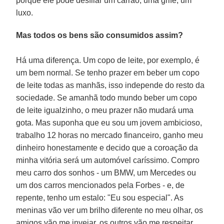
porque ele pode desfilar um carrão, uma grife, um
luxo.
Mas todos os bens são consumidos assim?
Há uma diferença. Um copo de leite, por exemplo, é
um bem normal. Se tenho prazer em beber um copo
de leite todas as manhãs, isso independe do resto da
sociedade. Se amanhã todo mundo beber um copo
de leite igualzinho, o meu prazer não mudará uma
gota. Mas suponha que eu sou um jovem ambicioso,
trabalho 12 horas no mercado financeiro, ganho meu
dinheiro honestamente e decido que a coroação da
minha vitória será um automóvel caríssimo. Compro
meu carro dos sonhos - um BMW, um Mercedes ou
um dos carros mencionados pela Forbes - e, de
repente, tenho um estalo: "Eu sou especial". As
meninas vão ver um brilho diferente no meu olhar, os
amigos vão me invejar, os outros vão me respeitar