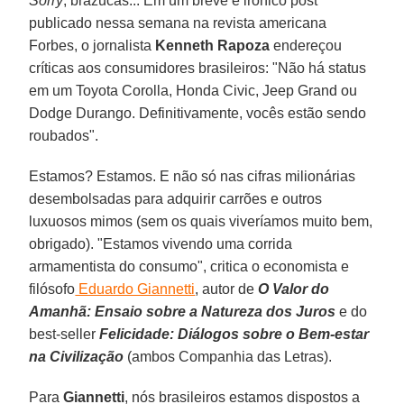
Sorry
, brazucas... Em um breve e irônico post
publicado nessa semana na revista americana
Forbes, o jornalista
Kenneth Rapoza
endereçou
críticas aos consumidores brasileiros: "Não há status
em um Toyota Corolla, Honda Civic, Jeep Grand ou
Dodge Durango. Definitivamente, vocês estão sendo
roubados".
Estamos? Estamos. E não só nas cifras milionárias
desembolsadas para adquirir carrões e outros
luxuosos mimos (sem os quais viveríamos muito bem,
obrigado). "Estamos vivendo uma corrida
armamentista do consumo", critica o economista e
filósofo
Eduardo Giannetti
, autor de
O Valor do
Amanhã: Ensaio sobre a Natureza dos Juros
e do
best-seller
Felicidade: Diálogos sobre o Bem-estar
na Civilização
(ambos Companhia das Letras).
Para
Giannetti
, nós brasileiros estamos dispostos a