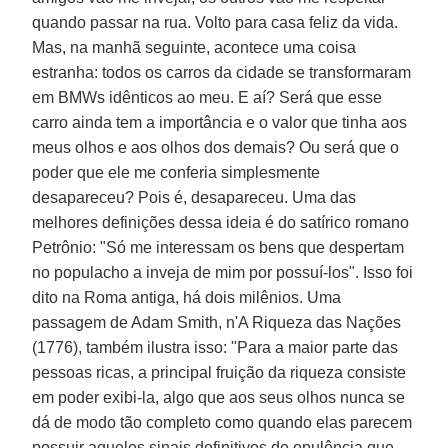
quando passar na rua. Volto para casa feliz da vida.
Mas, na manhã seguinte, acontece uma coisa
estranha: todos os carros da cidade se transformaram
em BMWs idênticos ao meu. E aí? Será que esse
carro ainda tem a importância e o valor que tinha aos
meus olhos e aos olhos dos demais? Ou será que o
poder que ele me conferia simplesmente
desapareceu? Pois é, desapareceu. Uma das
melhores definições dessa ideia é do satírico romano
Petrônio: "Só me interessam os bens que despertam
no populacho a inveja de mim por possuí-los". Isso foi
dito na Roma antiga, há dois milênios. Uma
passagem de Adam Smith, n'A Riqueza das Nações
(1776), também ilustra isso: "Para a maior parte das
pessoas ricas, a principal fruição da riqueza consiste
em poder exibi-la, algo que aos seus olhos nunca se
dá de modo tão completo como quando elas parecem
possuir aqueles sinais definitivos de opulência que