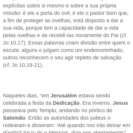
explícitas sobre si mesmo e sobre a sua própria
missão: é ele a porta do ovil; é ele o pastor bom que,
a fim de proteger as ovelhas, está disposto a dar a
sua vida, porque tem a capacidade de dar a vida
pelas ovelhas e de recebê-las novamente do Pai (cf.
Jo 10,17). Essas palavras criam divisão entre quem o
escuta: alguns o julgam como um endemoninhado,
outros reconhecem o seu agir repleto de salvação
(cf. Jo 10,19-21).
Naqueles dias, “em
Jerusalém
estava sendo
celebrada a festa da
Dedicação
. Era inverno.
Jesus
passeava pelo Templo, andando no pórtico de
Salomão
. Então as autoridades dos judeus o
rodearam e disseram: ‘Até quando nos irás deixar em
dúvida? Se tu és o Messias, dize-nos abertamente’”