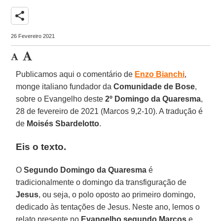
share
26 Fevereiro 2021
Publicamos aqui o comentário de
Enzo Bianchi
,
monge italiano fundador da
Comunidade de Bose
,
sobre o Evangelho deste
2º Domingo da Quaresma
,
28 de fevereiro de 2021 (Marcos 9,2-10). A tradução é
de
Moisés Sbardelotto
.
Eis o texto.
O
Segundo Domingo da Quaresma
é
tradicionalmente o domingo da transfiguração de
Jesus
, ou seja, o polo oposto ao primeiro domingo,
dedicado às tentações de Jesus. Neste ano, lemos o
relato presente no
Evangelho segundo Marcos
e