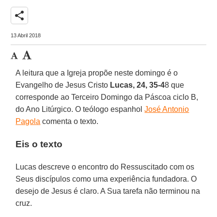
share
13 Abril 2018
A leitura que a Igreja propõe neste domingo é o
Evangelho de Jesus Cristo
Lucas, 24, 35-4
8 que
corresponde ao Terceiro Domingo da Páscoa ciclo B,
do Ano Litúrgico. O teólogo espanhol
José Antonio
Pagola
comenta o texto.
Eis o texto
Lucas descreve o encontro do Ressuscitado com os
Seus discípulos como uma experiência fundadora. O
desejo de Jesus é claro. A Sua tarefa não terminou na
cruz.