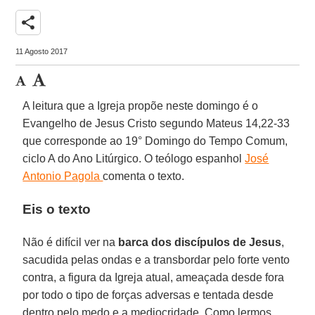
share
11 Agosto 2017
A leitura que a Igreja propõe neste domingo é o
Evangelho de Jesus Cristo segundo Mateus 14,22-33
que corresponde ao 19° Domingo do Tempo Comum,
ciclo A do Ano Litúrgico. O teólogo espanhol
José
Antonio Pagola
comenta o texto.
Eis o texto
Não é difícil ver na
barca dos discípulos de Jesus
,
sacudida pelas ondas e a transbordar pelo forte vento
contra, a figura da Igreja atual, ameaçada desde fora
por todo o tipo de forças adversas e tentada desde
dentro pelo medo e a mediocridade. Como lermos