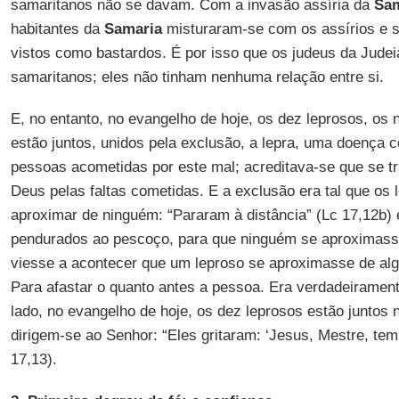
samaritanos não se davam. Com a invasão assíria da
Sam
habitantes da
Samaria
misturaram-se com os assírios e 
vistos como bastardos. É por isso que os judeus da Jude
samaritanos; eles não tinham nenhuma relação entre si.
E, no entanto, no evangelho de hoje, os dez leprosos, os 
estão juntos, unidos pela exclusão, a lepra, uma doença 
pessoas acometidas por este mal; acreditava-se que se t
Deus pelas faltas cometidas. E a exclusão era tal que os
aproximar de ninguém: “Pararam à distância” (Lc 17,12b)
pendurados ao pescoço, para que ninguém se aproximasse
viesse a acontecer que um leproso se aproximasse de alg
Para afastar o quanto antes a pessoa. Era verdadeiramente
lado, no evangelho de hoje, os dez leprosos estão juntos 
dirigem-se ao Senhor: “Eles gritaram: ‘Jesus, Mestre, te
17,13).