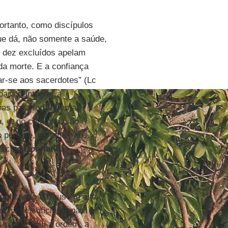
ortanto, como discípulos
ue dá, não somente a saúde,
 dez excluídos apelam
da morte. E a confiança
ar-se aos sacerdotes” (Lc
para reintegrar à
oas para formar uma
, e, no caminho, são
o permite, portanto, aos
reciso
Confiança
.
orificando a Deus em alta
ão não é suficiente para o
s não seguiu a ordem, a