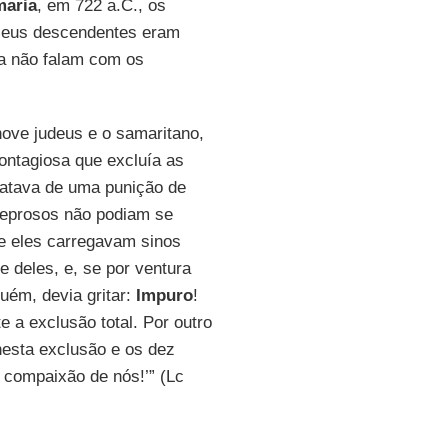
aria
, em 722 a.C., os
seus descendentes eram
ia não falam com os
nove judeus e o samaritano,
contagiosa que excluía as
ratava de uma punição de
 leprosos não podiam se
 e eles carregavam sinos
 deles, e, se por ventura
uém, devia gritar:
Impuro
!
 a exclusão total. Por outro
nesta exclusão e os dez
m compaixão de nós!’” (Lc