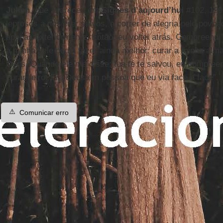
Julien
, que apareceu em
Signes d’aujourd’hui
#102, 199
leprosos a nos crer salvos, a correr de alegria pelo pov
apenas exteriormente. Então, eu voltei atrás. Compreendi 
a minha pele podia fazer ainda melhor: curar a minha alm
Deus. Quando ele me disse: tua fé te salvou, eu compree
curandeiro. Era Deus em pessoa que eu via face a face”.
⚠️
Comunicar erro