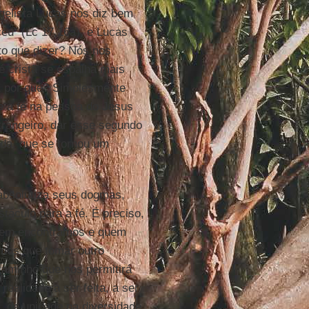
ngelista Lucas nos diz bem
eu” (Lc 17,16a), e Lucas
sto que dizer? Nós nos
fé cristã se espalha mais
 E por quê? Simplesmente
re a fé na pessoa do Jesus
trangeiro, dar esse segundo
ida, que se tornou um
 absolutiza seus dogmas,
stáculo para a fé. É preciso,
 quem encontramos e quem
mos que tomar outro
aminho que nos permitirá
realidade a ser feita, a ser
e, de unidade na diversidade,