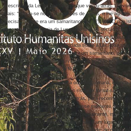
prescrição da Lei do Levítico, porque voltou atrás. O eva
mais: “Jogou-se no chão, aos pés de Jesus, e lhe agradec
precisa: “E este era um samaritano” (Lc 17,16b). O que i
encontramos na Igreja de Lucas, no final do século I, e a 
facilmente entre os estrangeiros do que entre os judeus.
porque a fé cristã não está fundada sobre a Lei, mas sob
ressuscitado. E era mais fácil para um samaritano, um es
passo da fé, porque não estava preso à religião estabelec
obstáculo para o caminho da fé.
A religião, seja a cristã, judaica ou a muçulmana, quando
seus ritos e suas regras, corre o risco de tornar-se um ob
às vezes, dar meia volta, voltar atrás, para reconhecer
nos colocou no caminho. Talvez, nesse momento, tivésse
caminho, um caminho não traçado previamente, mas um c
atingir o objetivo: o
Reino
. O Reino não é um lugar; é uma 
construída. E é feito de justiça, de igualdade, de dignidad