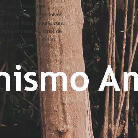
2: “Nós éramos dez
oado. Mas nós éramos salvos
que aquilo que poderia curar
a e me entregar ao amor de
ndi que esse não era um