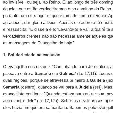
ao invisível, ou seja, ao Reino. E, ao longo de três domin
àqueles que estão verdadeiramente no caminho do Reino.
portanto, um estrangeiro, que é tomado como exemplo. Ap
agradecer, dar glória a Deus. Apenas ele adere à fé cristã
e ressuscita: “E disse a ele: ‘Levanta-te e vai; a tua fé te
verdadeiros crentes não são necessariamente aqueles qu
as mensagens do Evangelho de hoje?
1. Solidariedade na exclusão
O evangelho nos diz que: “Caminhando para Jerusalém, 
passava entre a
Samaria
e a
Galileia
” (Lc 17,11). Lucas 
duas regiões, porque se atravessa primeiro a
Galileia
(nor
Samaria
(centro), quando se vai para a
Judeia
(sul). Mas
evangelista continua: “Quando estava para entrar num po
ao encontro dele” (Lc 17,12a). Sobre os dez leprosos ap
eles havia um que era samaritano. Sabemos pelo evangel