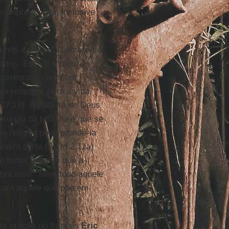
incompreensões, inclusive
.
o
nos diz hoje? “Lembre-se
ortos. Esse é o meu
 acorrentado como um
ra renascer para a vida,
c 17,19). A Palavra de Deus
surgiu da história e que se
a religião pode prendê-la
lavra certa (2 Tm 2,11a)
 e todos aqueles que a
bra isso: “Nem todo aquele
trará aquele que põe em
rta oração do francês
Éric