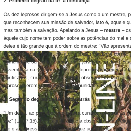
2. Primeiro degrau da fé: a confiança
Os dez leprosos dirigem-se a Jesus como a um mestre, p
que reconhecem sua missão de salvador, isto é, aquele q
mas também a salvação. Apelando a Jesus –
mestre
– os
àquele cujo nome tem poder sobre as potências do mal e 
deles é tão grande que à ordem do mestre: “Vão apresent
17,14a) – ordem que é, de fato, a prescrição legal normal 
comunidade ou formar comunidade (era preciso dez pess
assembleia na sinagoga) – os dez leprosos vão executá-la
purificados, curados (Lc 17,14b). A observância da religiã
leprosos serem reintegrados à comunidade. Para isso é p
3. Segundo degrau da fé: voltar atrás
“Um deles, ao perceber que estava curado, voltou atrás gl
voz” (Lc 17,15). Isso significa que a observância da religi
ato e a expressão da fé; de sorte que um dos dez leproso