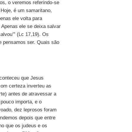
gos, o veremos referindo-se
 Hoje, é um samaritano,
enas ele volta para
. Apenas ele se deixa salvar
 salvou’” (Lc 17,19). Os
e pensamos ser. Quais são
aconteceu que Jesus
com certeza inverteu as
te) antes de atravessar a
 pouco importa, e o
voado, dez leprosos foram
rendemos depois que entre
ho que os judeus e os