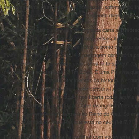
de harmonia na pluralidade. Há incertezas, sofrimentos, 
rejeições, quando passamos para o segundo degrau da fé
Não será por isso que o autor da segunda carta a
Timóte
de Jesus Cristo, descendente de Davi, ressuscitou dos m
Evangelho, por causa do qual eu sofro, a ponto de estar
malfeitor” (2 Tm 1,8-9a). Mas é a passagem obrigatória pa
para ressuscitar: “Levanta-te e vai; a tua fé te salvou” (L
não pode ser acorrentada (2 Tm 2,9a). É uma Palavra que 
expressa através dos acontecimentos da história. Nenhum
nem possuí-la; nenhuma Igreja pode censurá-la. É uma Pa
que se no Cristo ressuscitado e que liberta todas aqueles
ouvem e a colocam em prática. Outro evangelista nos lem
que diz ‘Senhor, Senhor’, entrará no Reino do Céu. Só en
prática a vontade do meu Pai, que está no céu” (Mt 7,21).
Para terminar, eu gostaria de partilhar com vocês esta cu