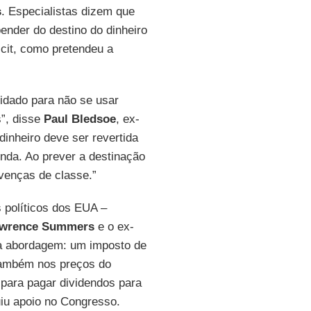
s
. Especialistas dizem que
nder do destino do dinheiro
cit, como pretendeu a
idado para não se usar
”, disse
Paul Bledsoe
, ex-
dinheiro deve ser revertida
enda. Ao prever a destinação
venças de classe.”
 políticos dos EUA –
wrence Summers
e o ex-
 abordagem: um imposto de
 também nos preços do
 para pagar dividendos para
iu apoio no Congresso.