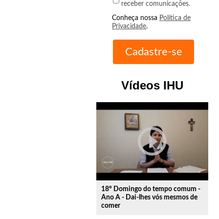
receber comunicações.
Conheça nossa
Política de
Privacidade
.
Vídeos IHU
play_circle_outline
18º Domingo do tempo comum -
Ano A - Dai-lhes vós mesmos de
comer