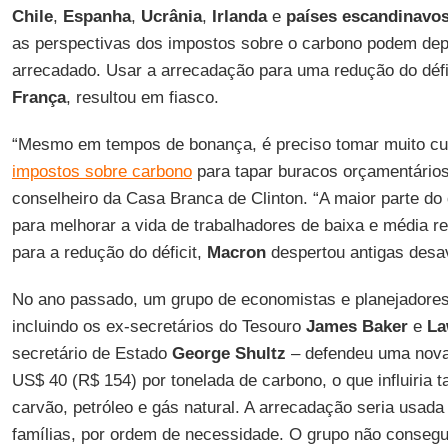
Chile
,
Espanha
,
Ucrânia
,
Irlanda
e
países escandinavo
as perspectivas dos impostos sobre o carbono podem depe
arrecadado. Usar a arrecadação para uma redução do défi
França
, resultou em fiasco.
“Mesmo em tempos de bonança, é preciso tomar muito cu
impostos sobre carbono
para tapar buracos orçamentários
conselheiro da Casa Branca de Clinton. “A maior parte do 
para melhorar a vida de trabalhadores de baixa e média r
para a redução do déficit,
Macron
despertou antigas desa
No ano passado, um grupo de economistas e planejadores
incluindo os ex-secretários do Tesouro
James Baker
e
La
secretário de Estado
George Shultz
– defendeu uma nova
US$ 40 (R$ 154) por tonelada de carbono, o que influiria
carvão, petróleo e gás natural. A arrecadação seria usada
famílias, por ordem de necessidade. O grupo não consegu