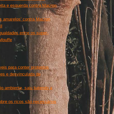
eita e esquerda contra Macron
es amarelos’ contra Macron
il
gualdades entre os super-
 Mouffe
is para conter protestos
res e desvinculada de
io ambiente, saiu batendo a
bre os ricos são necessários