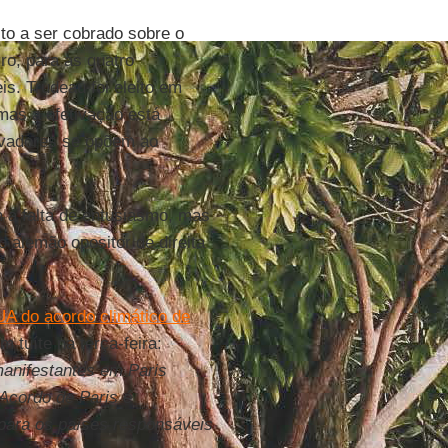
to a ser cobrado sobre o
iro, para as quatro
s. Trudeau foi eleito em
mas a efetivação está
ervadores se opõem ao
 a falta de entusiasmo, mas
do alemão opositor de direita
A do acordo climático de
tuíte na terça-feira:
anifestantes em Paris
Acordo de Paris é
 para os países responsáveis