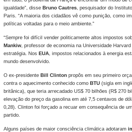
igualdade”, disse
Bruno Cautres
, pesquisador do Institut
Paris. “A maioria dos cidadãos vê como punição, como im
políticas voltadas para o meio ambiente.”
“Sempre foi difícil vender politicamente altos impostos sob
Mankiw
, professor de economia na Universidade Harvard
estratégia. Nos
EUA
, impostos relacionados à energia es
mundo desenvolvido.
O ex-presidente
Bill Clinton
propôs em seu primeiro orça
contra o aquecimento conhecido como
BTU
(sigla em ingl
britânica), que teria arrecadado US$ 70 bilhões (R$ 270 
elevação do preço da gasolina em até 7,5 centavos de dól
0,28). Clinton foi forçado a recuar em consequência de u
partido.
Alguns países de maior consciência climática adotaram
i