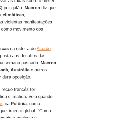
evar as taxas sobre o diesel
3) por galão.
Macron
diz que
 climáticas
,
As violentas manifestações
as como movimento dos
icas
na esteira do
Acordo
sposta aos desafios das
e na semana passada.
Macron
nadá
,
Austrália
e outros
r dura oposição.
recuo francês foi
tica climática. Veio quando
e
, na
Polônia
, numa
aquecimento global. “Como
ombinar ecologia e