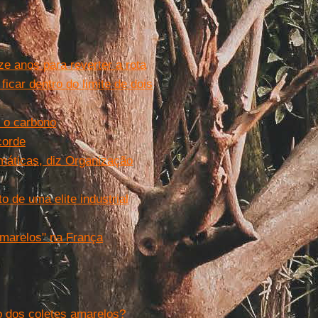
e anos para reverter a rota
icar dentro do limite de dois
 o carbono
corde
máticas, diz Organização
 de uma elite industrial
amarelos" na França
o dos coletes amarelos?