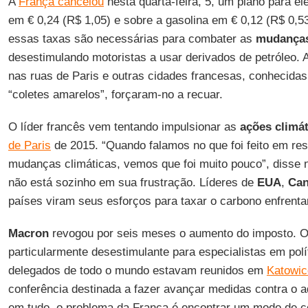
A
França cancelou
nesta quarta-feira, 5, um plano para el
em € 0,24 (R$ 1,05) e sobre a gasolina em € 0,12 (R$ 0,5
essas taxas são necessárias para combater as
mudanças
desestimulando motoristas a usar derivados de petróleo. 
nas ruas de Paris e outras cidades francesas, conhecid
“coletes amarelos”, forçaram-no a recuar.
O líder francês vem tentando impulsionar as
ações climát
de Paris
de 2015. “Quando falamos no que foi feito em re
mudanças climáticas, vemos que foi muito pouco”, diss
não está sozinho em sua frustração. Líderes de
EUA
,
Ca
países viram seus esforços para taxar o carbono enfrenta
Macron
revogou por seis meses o aumento do imposto. O 
particularmente desestimulante para especialistas em polí
delegados de todo o mundo estavam reunidos em
Katowic
conferência destinada a fazer avançar medidas contra o 
em tudo, o problema da França é encontrar um modo de c