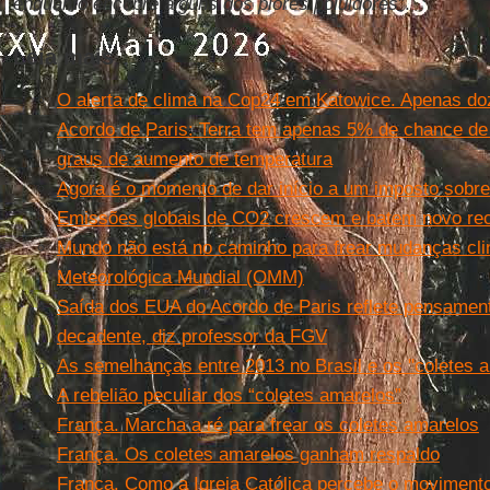
enquanto encobre alguns dos piores poluidores
”.
Leia mais
O alerta de clima na Cop24 em Katowice. Apenas doz
Acordo de Paris: Terra tem apenas 5% de chance de f
graus de aumento de temperatura
Agora é o momento de dar início a um imposto sobre
Emissões globais de CO2 crescem e batem novo re
Mundo não está no caminho para frear mudanças cli
Meteorológica Mundial (OMM)
Saída dos EUA do Acordo de Paris reflete pensamento
decadente, diz professor da FGV
As semelhanças entre 2013 no Brasil e os "coletes 
A rebelião peculiar dos “coletes amarelos”
França. Marcha a ré para frear os coletes amarelos
França. Os coletes amarelos ganham respaldo
França. Como a Igreja Católica percebe o moviment