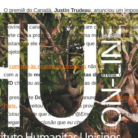
O premiê do Canadá,
Justin Trudeau
, anunciou um impos
carbono
, de US$ 20 (R$ 77) por tonelada, a partir de jane
províncias canadenses que não taxam combustíveis fóssei
parte com a promessa de adotar uma medida desse tipo, 
custando a ele mais capital político que esperava. Cons
projeto.
O
combate às mudanças climáticas
não sofre apenas com
com a ira de
movimentos populistas de direita
. O parti
AfD
chamou as mudanças climáticas de farsa.
O presidente
Donald Trump
, que anunciou a
saída dos EU
Paris
, aproveitou o momento para provocar Macron com um 
“
Estou feliz de que meu amigo @EmmanuelMacron e os m
chegaram à conclusão que eu cheguei dois anos atrás. O 
fatalmente defeituoso porque aumenta o custo da energia