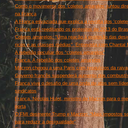
Como o movimento dos 'coletes amarelos' juntou dir
na França
A França esvaziada que explica a revolta dos ‘colet
França está reeditando os protestos de 2013 do Bras
Coletes amarelos: "Uma reação à explosão das desi
ricos e as classes médias". Entrevista com Chantal
A rebelião peculiar dos “coletes amarelos”
França. A rebelião dos coletes amarelos
Macron chegou a uma Paris com resquícios da raiva
Governo francês suspenderá aumento dos combustíve
França vive o desafio de uma onda de atos sem líde
sindicatos
França. Nicolas Hulot, ministro de Macron para o me
porta
O FMI desmente Trump e Macron: "Mais impostos so
para reduzir a desigualdade"