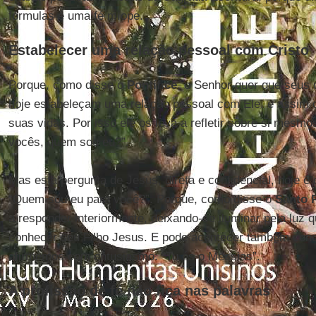
fórmulas é uma fé míope.
Estabelecer uma relação pessoal com Cristo
Porque, como disse o
Pontífice
, o Senhor quer que seus 
hoje estabeleçam uma relação pessoal com Ele, e assim 
suas vidas. Por isso ele os leva a refletir sobre si mesmo
vocês, quem sou eu?”.
Mas esta pergunta de Jesus, direta e confidencial, hoje é 
“Quem sou eu para você?”. Porque, como disse o
Santo 
a responder interiormente, deixando-se iluminar pela luz 
conhecer seu Filho Jesus. E pode acontecer também con
afirmemos com entusiasmo: “Tu és o Messias”.
A profissão de fé não fica nas palavras