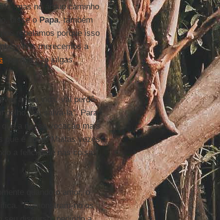
xito, mas no árduo caminho
ão, disse o
Papa
, também
 nos rebelamos porque isso
também nós merecemos a
s
, porque não julgas
var a sua vida, vai perdê-
gelho, vai salvá-la”. Para
ar que a nossa vocação mais
s que é amor. Muitas vezes,
do a felicidade nas coisas
omente quando o amor, o
difica. “Demonstram-no os
 seu discurso, pedindo a