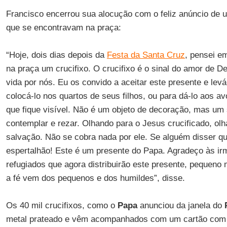
Francisco encerrou sua alocução com o feliz anúncio de 
que se encontravam na praça:
“Hoje, dois dias depois da
Festa da Santa Cruz
, pensei e
na praça um crucifixo. O crucifixo é o sinal do amor de 
vida por nós. Eu os convido a aceitar este presente e lev
colocá-lo nos quartos de seus filhos, ou para dá-lo aos a
que fique visível. Não é um objeto de decoração, mas um s
contemplar e rezar. Olhando para o Jesus crucificado, ol
salvação. Não se cobra nada por ele. Se alguém disser qu
espertalhão! Este é um presente do Papa. Agradeço às ir
refugiados que agora distribuirão este presente, pequen
a fé vem dos pequenos e dos humildes”, disse.
Os 40 mil crucifixos, como o
Papa
anunciou da janela do
metal prateado e vêm acompanhados com um cartão com