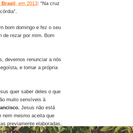
 Brasil
, em 2013
: “Na cruz
córdia”.
um bom domingo e fez o seu
am de rezar por mim. Bom
os, devemos renunciar a nós
egoísta, e tomar a própria
esus quer saber deles o que
ão muito sensíveis à
rancisco
, Jesus não está
le nem mesmo aceita que
as previamente elaboradas,
ma fé que se reduz a