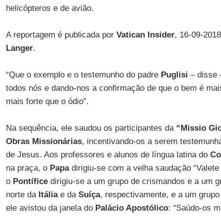
helicópteros e de avião.
A reportagem é publicada por
Vatican Insider
, 16-09-2018
Langer
.
“Que o exemplo e o testemunho do padre
Puglisi
– disse 
todos nós e dando-nos a confirmação de que o bem é mais
mais forte que o ódio”.
Na sequência, ele saudou os participantes da
“Missio Gio
Obras Missionárias
, incentivando-os a serem testemunh
de Jesus. Aos professores e alunos de língua latina do
Co
na praça, o
Papa
dirigiu-se com a velha saudação “Valete d
o
Pontífice
dirigiu-se a um grupo de crismandos e a um g
norte da
Itália
e da
Suíça
, respectivamente, e a um grupo 
ele avistou da janela do
Palácio Apostólico
: “Saúdo-os mu