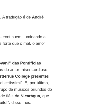
. A tradução é de
André
– continuem iluminando a
 forte que o mal, o amor
vani” das Pontifícias
as do amor misericordioso
rderius College
presentes
ilectissimi”. E, por último,
rupo de músicos oriundos do
de fiéis da
Nicarágua
, que
ito!”, disse-lhes.