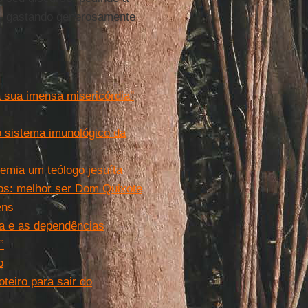
, gastando generosamente
a sua imensa misericórdia''
o sistema imunológico da
emia um teólogo jesuíta
sos: melhor ser Dom Quixote
ens
a e as dependências
”
o
oteiro para sair do