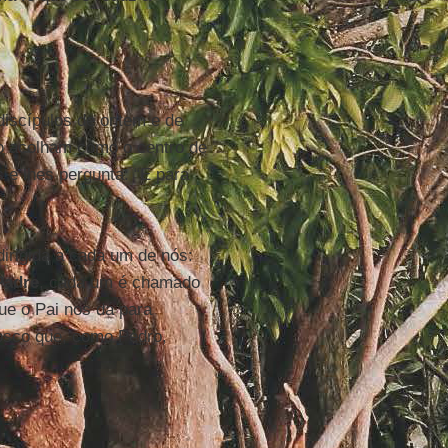
discípulos de ontem e de
o acolham como o centro de
s e lhes pergunta: “E para
dirigida a cada um de nós:
Padre
, cada um é chamado
que o Pai nos dá para
osco que, como Pedro,