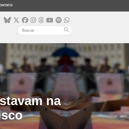
ONTATO
search
estavam na
isco