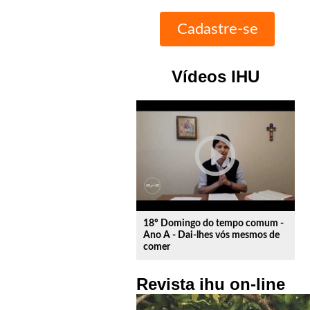
Vídeos IHU
play_circle_outline
18º Domingo do tempo comum -
Ano A - Dai-lhes vós mesmos de
comer
Revista ihu on-line