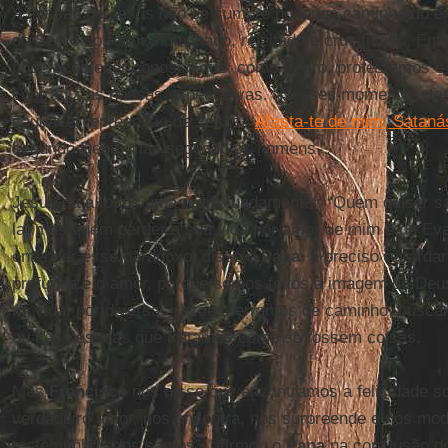
A missão de Jesus não se cumpre no longo caminho do ê
do Servo sofredor, humilhado, rejeitado e crucificado. Ent
pode acontecer conosco que, como Pedro, protestamos e
contradiz as nossas expectativas. “Nesses momentos, 
saudável repreensão de Jesus: ‘
Afasta-te de mim, Sataná
segundo Deus, mas segundo os homens’”.
Jesus dá a todos uma regra fundamental: “Quem quiser sal
la; mas quem perder a sua vida por amor de mim e do Evan
entender esse paradoxo, disse o
Papa
, é preciso record
profunda é o amor, porque somos feitos à imagem de Deu
na vida, por diversas razões, erramos de caminho, buscan
ou nas pessoas que tratamos como se fossem coisas.
Mas
Francisco
nos disse que encontramos a felicidade s
verdadeiro amor, nos encontra, nos surpreende e nos mo
testemunhos dos santos”, afirmou o
Papa
na conclusão do