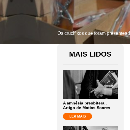
Os crucifixos que foram presente
MAIS LIDOS
A amnésia presbiteral.
Artigo de Matias Soares
LER MAIS