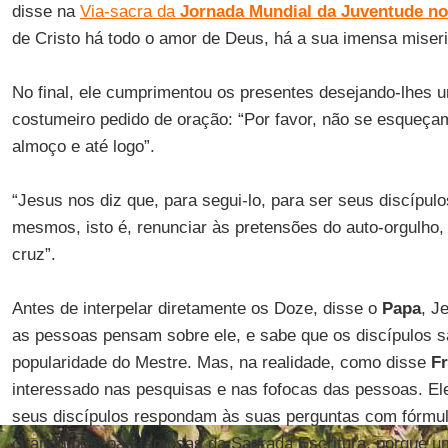
disse na
Via-sacra da
Jornada Mundial da Juventude no
de Cristo há todo o amor de Deus, há a sua imensa miseri
No final, ele cumprimentou os presentes desejando-lhes 
costumeiro pedido de oração: “Por favor, não se esqueç
almoço e até logo”.
“Jesus nos diz que, para segui-lo, para ser seus discípul
mesmos, isto é, renunciar às pretensões do auto-orgulho, 
cruz”.
Antes de interpelar diretamente os Doze, disse o
Papa
, J
as pessoas pensam sobre ele, e sabe que os discípulos s
popularidade do Mestre. Mas, na realidade, como disse
F
interessado nas pesquisas e nas fofocas das pessoas. E
seus discípulos respondam às suas perguntas com fórmul
citando pessoas famosas da Sagrada Escritura, porque u