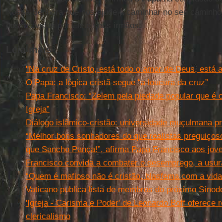
Nossa Senhora que nos ajude a caminhar no seu caminho
nossas vidas por Ele e seus irmãos.
Leia mais
''Na cruz de Cristo, está todo o amor de Deus, está 
O Papa: a lógica cristã segue “a loucura da cruz”
Papa Francisco: “Zelem pela piedade popular que é 
Igreja”
Diálogo islâmico-cristão: universidade muçulmana pr
“Melhor bons sonhadores do que realistas preguiço
que Sancho Pança!”, afirma Papa Francisco aos jov
Francisco convida a combater o desemprego, a usur
“Quem é mafioso não é cristão, blasfema com a vida
Vaticano publica lista de membros do próximo Sínod
'Igreja - Carisma e Poder' de Leonardo Boff oferece r
clericalismo