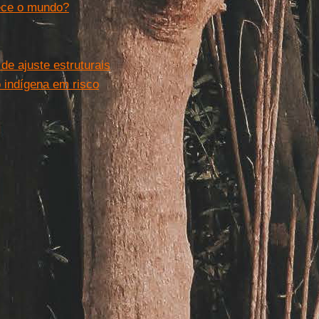
rece o mundo?
de ajuste estruturais
o indígena em risco