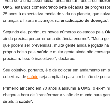
"Esta será uma assembleia fundamental", declarou
Tedro
OMS
, estamos comemorando sete décadas de progressos
25 anos à expectativa média de vida no planeta, que salv
crianças e fizeram avanços na
erradicação de doenças
"
Segundo ele, porém, os novos números coletados pela
O
ainda precisa percorrer uma distância enorme". "Muita ge
que podem ser prevenidas, muita gente ainda é jogada na
próprio bolso pela
saúde
e muita gente ainda não consegu
precisam. Isso é inaceitável", declarou.
Seu objetivo, portanto, é o de colocar em andamento um 
cobertura de
saúde
seja ampliada para um bilhão de pess
Primeiro africano em 70 anos a assumir a
OMS
, o ex-min
chegou a hora de "transformar a visão de mundo para gar
direito à
saúde
".