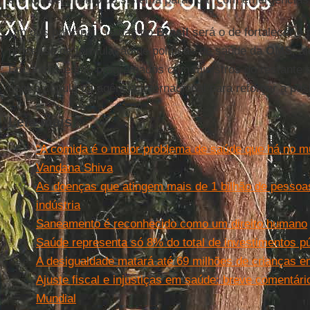
Um dos principais temas do
Brasil
será o de fortalecer o
processo de formulação de políticas de saúde da
OMS
, a
Encontros estão programados com ministros do restante d
com a cúpula da agência internacional para reforçar a po
Leia mais
“A comida é o maior problema de saúde que há no m
Vandana Shiva
As doenças que atingem mais de 1 bilhão de pessoas
indústria
Saneamento é reconhecido como um direito humano
Saúde representa só 8% do total de investimentos pú
A desigualdade matará até 69 milhões de crianças 
Ajuste fiscal e injustiças em saúde: breve comentári
Mundial