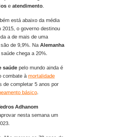
ios
e
atendimento
.
ém está abaixo da média
 2015, o governo destinou
ida a de mais de uma
s são de 9,9%. Na
Alemanha
a saúde chega a 20%.
e saúde
pelo mundo ainda é
o combate à
mortalidade
s de completar 5 anos por
neamento básico
.
Tedros Adhanom
r aprovar nesta semana um
2023.