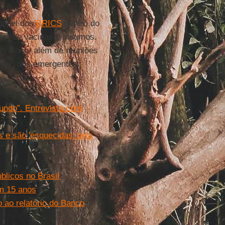
 papel dos
BRICS
dentro do
lém de vacinas e insumos.
o bloco, além de reuniões
sição dos emergentes.
undo”. Entrevista com
 e são 'esquecidas' pela
blicos no Brasil
em 15 anos
o ao relatório do Banco