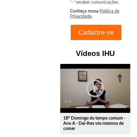
receber comunicações.
Conheça nossa
Política de
Privacidade
.
Vídeos IHU
play_circle_outline
18º Domingo do tempo comum -
Ano A - Dai-lhes vós mesmos de
comer