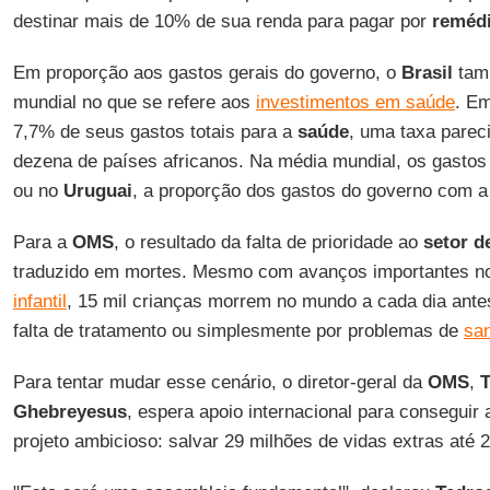
destinar mais de 10% de sua renda para pagar por
reméd
Em proporção aos gastos gerais do governo, o
Brasil
tamb
mundial no que se refere aos
investimentos em saúde
. Em
7,7% de seus gastos totais para a
saúde
, uma taxa parec
dezena de países africanos. Na média mundial, os gasto
ou no
Uruguai
, a proporção dos gastos do governo com 
Para a
OMS
, o resultado da falta de prioridade ao
setor d
traduzido em mortes. Mesmo com avanços importantes n
infantil
, 15 mil crianças morrem no mundo a cada dia ante
falta de tratamento ou simplesmente por problemas de
sa
Para tentar mudar esse cenário, o diretor-geral da
OMS
,
Ghebreyesus
, espera apoio internacional para consegui
projeto ambicioso: salvar 29 milhões de vidas extras até 