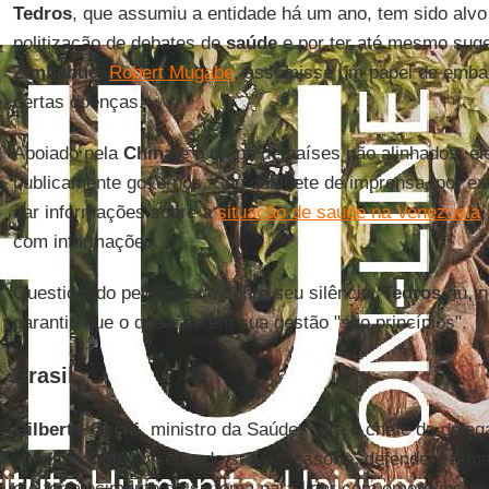
Tedros
, que assumiu a entidade há um ano, tem sido alvo 
politização de debates de
saúde
e por ter até mesmo suge
Zimbabue
,
Robert Mugabe
, assumisse um papel de emba
certas doenças.
Apoiado pela
China
e o grupo de países não alinhados, ele
publicamente governos. Seu gabinete de imprensa, por 
dar informações sobre a
situação de saúde na Venezuela
,
com informações.
Questionado pelo Estado sobre seu silêncio,
Tedros
riu, 
garantiu que o que vale em sua gestão "são princípios".
Brasil
Gilberto Occhi
, ministro da Saúde, será o chefe da deleg
anual da
OMS
e, segundo sua assessoria, defenderá tem
e o fortalecimento do sistema para lidar com emergências