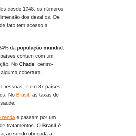
dos desde 1948, os números
dimensão dos desafios. De
de fato tem acesso a
 64% da
população mundial
.
3 países contam com um
ação. No
Chade
, centro-
 alguma cobertura.
l pessoas, e em 87 países
tes. No
Brasil
, as taxas de
 saúde.
e renda
e passam por um
 de tratamentos. O
Brasil
é
ação sendo obrigada a