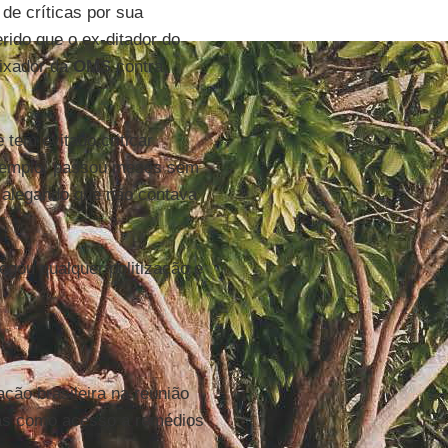
de críticas por sua
rido que o ex-ditador do
ixador da
OMS
contra
 tem evitado criticar
exemplo, passou meses sem
 alegando que não contava
negou qualquer politização e
ação brasileira na reunião
as como acesso a remédios
.