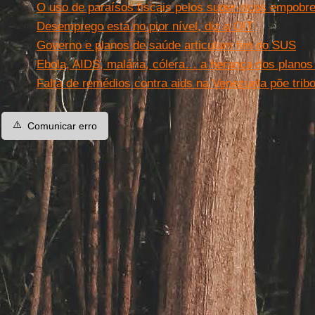
O uso de paraísos fiscais pelos super-ricos empob
Desemprego está no pior nível, diz a OIT
Governo e planos de saúde articulam fim do SUS
Ebola, AIDS, malária, cólera… a herança dos planos 
Falta de remédios contra aids na Venezuela põe trib
⚠️
Comunicar erro