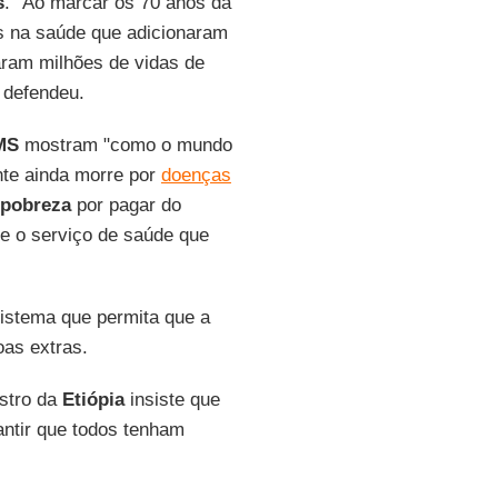
s
. "Ao marcar os 70 anos da
 na saúde que adicionaram
aram milhões de vidas de
, defendeu.
MS
mostram "como o mundo
nte ainda morre por
doenças
pobreza
por pagar do
e o serviço de saúde que
sistema que permita que a
oas extras.
istro da
Etiópia
insiste que
antir que todos tenham