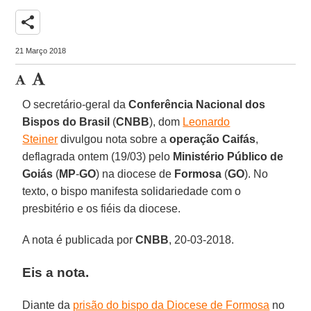
share
21 Março 2018
O secretário-geral da
Conferência Nacional dos
Bispos do Brasil
(
CNBB
), dom
Leonardo
Steiner
divulgou nota sobre a
operação Caifás
,
deflagrada ontem (19/03) pelo
Ministério Público de
Goiás
(
MP
-
GO
) na diocese de
Formosa
(
GO
). No
texto, o bispo manifesta solidariedade com o
presbitério e os fiéis da diocese.
A nota é publicada por
CNBB
, 20-03-2018.
Eis a nota.
Diante da
prisão do bispo da Diocese de Formosa
no