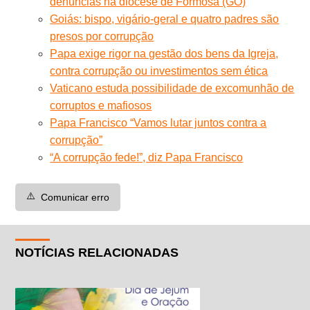
denúncias na diocese de Formosa (GO)
Goiás: bispo, vigário-geral e quatro padres são
presos por corrupção
Papa exige rigor na gestão dos bens da Igreja,
contra corrupção ou investimentos sem ética
Vaticano estuda possibilidade de excomunhão de
corruptos e mafiosos
Papa Francisco “Vamos lutar juntos contra a
corrupção”
“A corrupção fede!”, diz Papa Francisco
⚠️
Comunicar erro
NOTÍCIAS RELACIONADAS