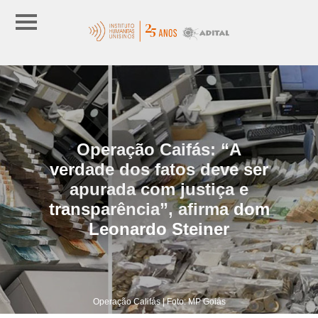
Operação Caifás: “A
verdade dos fatos deve ser
apurada com justiça e
transparência”, afirma dom
Leonardo Steiner
Operação Califás | Foto: MP Goiás