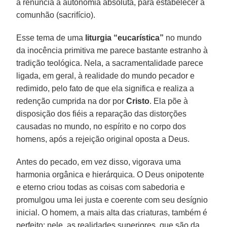
a renúncia à autonomia absoluta, para estabelecer a
comunhão (sacrifício).
Esse tema de uma
liturgia “eucarística”
no mundo
da inocência primitiva me parece bastante estranho à
tradição teológica. Nela, a sacramentalidade parece
ligada, em geral, à realidade do mundo pecador e
redimido, pelo fato de que ela significa e realiza a
redenção cumprida na dor por
Cristo
. Ela põe à
disposição dos fiéis a reparação das distorções
causadas no mundo, no espírito e no corpo dos
homens, após a rejeição original oposta a Deus.
Antes do pecado, em vez disso, vigorava uma
harmonia orgânica e hierárquica. O Deus onipotente
e eterno criou todas as coisas com sabedoria e
promulgou uma lei justa e coerente com seu desígnio
inicial. O homem, a mais alta das criaturas, também é
perfeito: nele, as realidades superiores, que são da