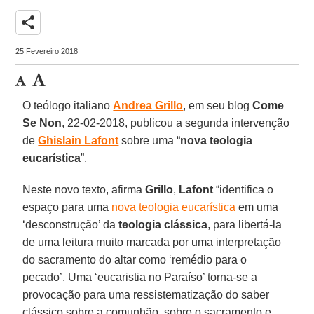
share
25 Fevereiro 2018
O teólogo italiano
Andrea Grillo
, em seu blog
Come
Se Non
, 22-02-2018, publicou a segunda intervenção
de
Ghislain Lafont
sobre uma “
nova teologia
eucarística
”.
Neste novo texto, afirma
Grillo
,
Lafont
“identifica o
espaço para uma
nova teologia eucarística
em uma
‘desconstrução’ da
teologia clássica
, para libertá-la
de uma leitura muito marcada por uma interpretação
do sacramento do altar como ‘remédio para o
pecado’. Uma ‘eucaristia no Paraíso’ torna-se a
provocação para uma ressistematização do saber
clássico sobre a comunhão, sobre o sacramento e