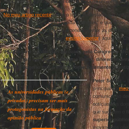
Agora seria garantido por lei com a meta da universalidad
No meu artigo recente
sobre o tema eu destaco que “ente
em outro país não é tarefa rápida e simples” e que dev
desdobramentos. Isso inclui entender melhor as diferenças
privado (no que se refere ao
ensino superior
) aqui e no
Ch
IHU On-Line – A decisão aprovada pelo Congresso chil
repercutiu e nem foi debatida no Brasil, diferentemen
Mundial sugeriu que o ensino fosse totalmente privati
Peter Schulz –
E
principal do
meu 
As universidades públicas (e
comunicação dev
privadas) precisam ser mais
notícias dos dois
protagonistas na formação da
que sugerem o
f
opinião pública
superior públic
movimentos que 