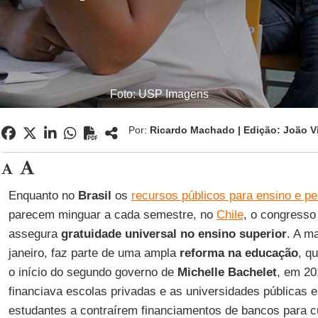
Foto: USP Imagens
Por:
Ricardo Machado | Edição: João V
Enquanto no
Brasil
os
recursos públicos para ensino e p
parecem minguar a cada semestre, no
Chile
, o congresso
assegura
gratuidade universal no ensino superior
. A ma
janeiro, faz parte de uma ampla
reforma na educação
, q
o início do segundo governo de
Michelle Bachelet
, em 20
financiava escolas privadas e as universidades públicas 
estudantes a contraírem financiamentos de bancos para c