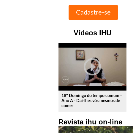
Vídeos IHU
play_circle_outline
18º Domingo do tempo comum -
Ano A - Dai-lhes vós mesmos de
comer
Revista ihu on-line