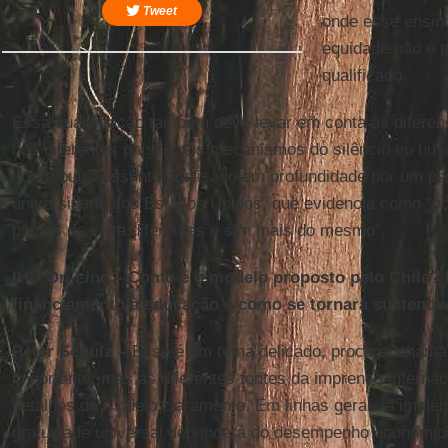
Tweet
onde esse ensin
equidade não é p
qualificado.
Essa qualificação também deve levar em conta as diferen
nos diferentes países. Os mecanismos do silêncio eu bus
sobre outro assunto analisado em profundidade por um p
universidade dos Estados Unidos, que evidencia como “
pontos de vista diferentes e sim mais do mesmo”.
IHU On-Line – Como é o modelo proposto pelo Chile? 
financiamento à educação e como se tornará sustentá
Peter Schulz –
Esse é um tema delicado, procurei chamar
importante, mas as diferentes fontes da imprensa interna
detalhes do modelo claramente. Em linhas gerais a implem
gratuidade universal dependerá do desempenho econômic