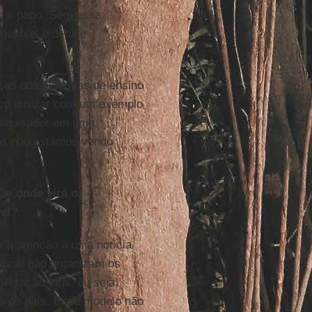
o é pago. Sem essa
ossível o debate
ças dos sistemas de ensino
co ilustrar com um exemplo
esquisador em uma
nós não estamos vendo
De onde virá o
vel?
 a atenção a uma notícia
cional não organizam os
entação total, ou seja,
o do país. Esse modelo não