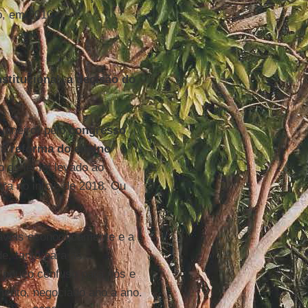
o, em 2010.
stitucional, a decisão do
 janeiro) pelo
congresso
ma
reforma do ensino
 de lei foi levado ao
ra no início de 2018. Ou
ráveis economicamente e a
e, tanto para as
m pouco confuso para nós e
mento, negociado ano a ano.