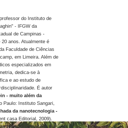
professor do Instituto de
taghin" - IFGW da
tadual de Campinas -
 20 anos. Atualmente é
r da Faculdade de Ciências
icamp, em Limeira. Além de
dicos especializados em
metria, dedica-se à
ífica e ao estudo de
disciplinaridade. É autor
ein - muito além da
 Paulo: Instituto Sangari,
lhada da nanotecnologia -
ent casa Editorial, 2009).
 as telecomunicações e a