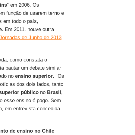
ins
” em 2006. Os
 em função de usarem terno e
s em todo o país,
e. Em 2011, houve outra
Jornadas de Junho de 2013
ada, como constata o
ria pautar um debate similar
tado no
ensino superior
. “Os
tícias dos dois lados, tanto
superior
público
no
Brasil
,
de esse ensino é pago. Sem
ta, em entrevista concedida
nto de ensino no Chile