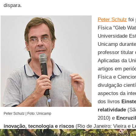
dispara.
Peter Schulz
foi 
Física "Gleb Wa
Universidade Es
Unicamp durante
professor titula
Aplicadas da Un
artigos em perió
Física e Ciencio
divulgação cient
aspectos da inter
dos livros
Einst
relatividade
(São
Peter Schulz | Foto: Unicamp
2010) e
Encruzi
inovação, tecnologia e riscos
(Rio de Janeiro: Vieira e L
Também foi curador da exposição
Tão longe, tão perto –