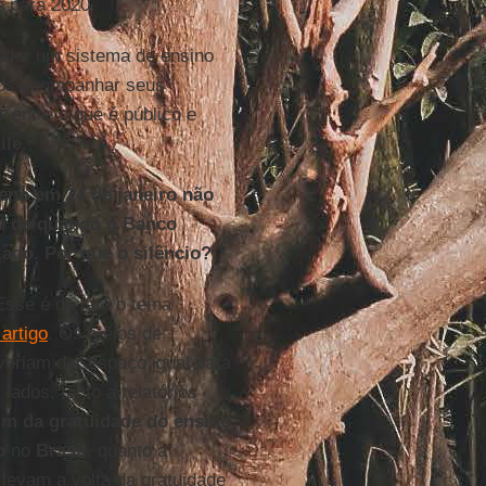
e para 2020.
nder um sistema de ensino
emos acompanhar seus
 entre o que é público e
ile
.
eno em 24 de janeiro não
te de quando o Banco
zado. Por que o silêncio?
sse é de fato o tema
artigo
. Os meios de
eriam dar espaço igual para
 lados, tanto a relatórios
im da gratuidade do ensino
o
no
Brasil
, quanto a
levam a volta da gratuidade