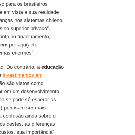
o para os brasileiros
 em vista a sua realidade
hanças nos sistemas chileno
sino superior privado”.
anto ao financiamento,
nem
por aqui) etc.
lemas enormes”.
to. Do contrário, a
educaçã
o
de
investimentos em
não são vistos como
sar em um desenvolvimento
ão se pode só esperar as
s) precisam ser mais
ta confusão ainda sobre o
vos destes, as diferenças
custos, sua importância”,