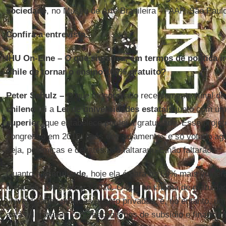
sociedade
, no Museu de Arte Brasileira - FAAP, São Paul
Confira a entrevista.
IHU On-Line – O que significa, em termos de política in
Chile de tornar o ensino 100% gratuito?
Peter Schulz –
O que foi aprovado recentemente (final de
chileno
foi a
Lei de universidades estatais
junto com u
superior
, que estabelece por lei a gratuidade. Esse projeto
congresso em 2016, após dez adiamentos e só votado ago
seja, polêmicas e debates não faltaram. E não faltarão.
Quanto à
gratuidade
, hoje ela é para os 60% mais vulne
meta dos 100% é para 2020. O que se chama de gratuidad
universidades públicas quanto privadas, é, no entanto, u
está relacionado com mecanismos de subsídio e financia