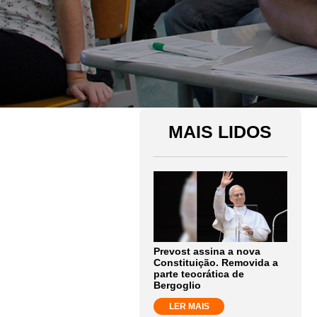
MAIS LIDOS
Prevost assina a nova
Constituição. Removida a
parte teocrática de
Bergoglio
LER MAIS