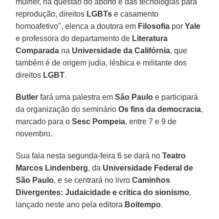
mulher, na questão do aborto e das tecnologias para
reprodução, direitos
LGBTs
e casamento
homoafetivo", elenca a doutora em
Filosofia
por
Yale
e professora do departamento de
Literatura
Comparada
na
Universidade da Califórnia
, que
também é de origem judia, lésbica e militante dos
direitos
LGBT
.
Butler
fará uma palestra em
São Paulo
e participará
da organização do seminário
Os fins da democracia
,
marcado para o
Sesc Pompeia
, entre 7 e 9 de
novembro.
Sua fala nesta segunda-feira 6 se dará no
Teatro
Marcos Lindenberg
, da
Universidade Federal de
São Paulo
, e se centrará no livro
Caminhos
Divergentes: Judaicidade e crítica do sionismo
,
lançado neste ano pela editora
Boitempo
.