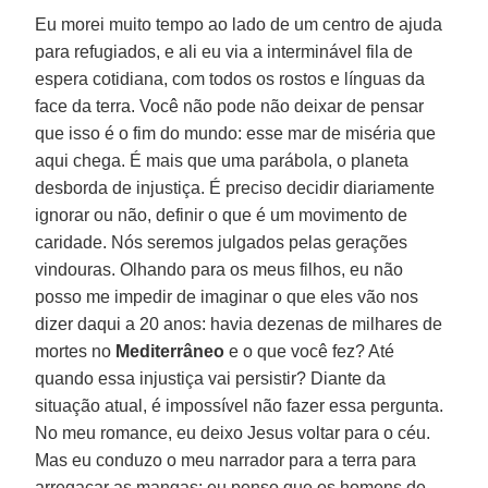
Eu morei muito tempo ao lado de um centro de ajuda
para refugiados, e ali eu via a interminável fila de
espera cotidiana, com todos os rostos e línguas da
face da terra. Você não pode não deixar de pensar
que isso é o fim do mundo: esse mar de miséria que
aqui chega. É mais que uma parábola, o planeta
desborda de injustiça. É preciso decidir diariamente
ignorar ou não, definir o que é um movimento de
caridade. Nós seremos julgados pelas gerações
vindouras. Olhando para os meus filhos, eu não
posso me impedir de imaginar o que eles vão nos
dizer daqui a 20 anos: havia dezenas de milhares de
mortes no
Mediterrâneo
e o que você fez? Até
quando essa injustiça vai persistir? Diante da
situação atual, é impossível não fazer essa pergunta.
No meu romance, eu deixo Jesus voltar para o céu.
Mas eu conduzo o meu narrador para a terra para
arregaçar as mangas: eu penso que os homens de