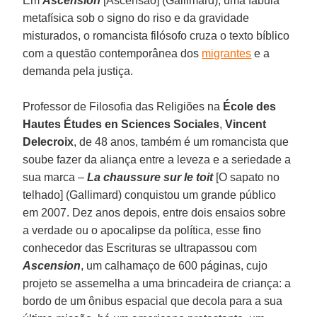
Em
Ascension
[Ascensão] (Gallimard), uma fábula
metafísica sob o signo do riso e da gravidade
misturados, o romancista filósofo cruza o texto bíblico
com a questão contemporânea dos
migrantes
e a
demanda pela justiça.
Professor de Filosofia das Religiões na
École des
Hautes Études en Sciences Sociales
,
Vincent
Delecroix
, de 48 anos, também é um romancista que
soube fazer da aliança entre a leveza e a seriedade a
sua marca –
La chaussure sur le toit
[O sapato no
telhado] (Gallimard) conquistou um grande público
em 2007. Dez anos depois, entre dois ensaios sobre
a verdade ou o apocalipse da política, esse fino
conhecedor das Escrituras se ultrapassou com
Ascension
, um calhamaço de 600 páginas, cujo
projeto se assemelha a uma brincadeira de criança: a
bordo de um ônibus espacial que decola para a sua