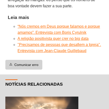
boa vontade devem fazer a sua parte.
Leia mais
“Nós cremos em Deus porque falamos e porque
amamos”. Entrevista com Boris Cyrulnik
A religião positivista quer crer no big data
"Precisamos de pessoas que desafiem a Igreja".
Entrevista com Jean-Claude Guillebaud
⚠️
Comunicar erro
NOTÍCIAS RELACIONADAS