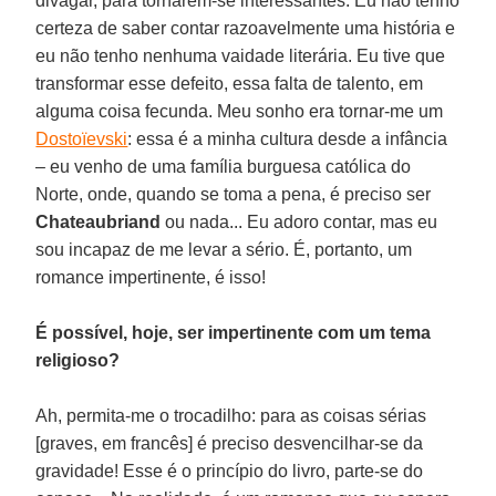
divagar, para tornarem-se interessantes. Eu não tenho
certeza de saber contar razoavelmente uma história e
eu não tenho nenhuma vaidade literária. Eu tive que
transformar esse defeito, essa falta de talento, em
alguma coisa fecunda. Meu sonho era tornar-me um
Dostoïevski
: essa é a minha cultura desde a infância
– eu venho de uma família burguesa católica do
Norte, onde, quando se toma a pena, é preciso ser
Chateaubriand
ou nada... Eu adoro contar, mas eu
sou incapaz de me levar a sério. É, portanto, um
romance impertinente, é isso!
É possível, hoje, ser impertinente com um tema
religioso?
Ah, permita-me o trocadilho: para as coisas sérias
[graves, em francês] é preciso desvencilhar-se da
gravidade! Esse é o princípio do livro, parte-se do