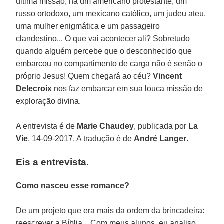
última missão, há um americano protestante, um
russo ortodoxo, um mexicano católico, um judeu ateu,
uma mulher enigmática e um passageiro
clandestino... O que vai acontecer ali? Sobretudo
quando alguém percebe que o desconhecido que
embarcou no compartimento de carga não é senão o
próprio Jesus! Quem chegará ao céu?
Vincent
Delecroix
nos faz embarcar em sua louca missão de
exploração divina.
A entrevista é de
Marie Chaudey
, publicada por
La
Vie
, 14-09-2017. A tradução é de
André Langer
.
Eis a entrevista.
Como nasceu esse romance?
De um projeto que era mais da ordem da brincadeira:
reescrever a Bíblia... Com meus alunos, eu analiso