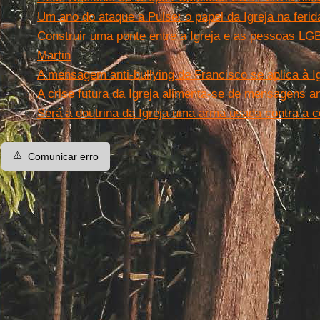
Um ano do ataque a Pulse: o papel da Igreja na fer
Construir uma ponte entre a Igreja e as pessoas LG
Martin
A mensagem anti-bullying de Francisco se aplica à I
A crise futura da Igreja alimenta-se de mensagens 
Será a doutrina da Igreja uma arma usada contra a
⚠️
Comunicar erro