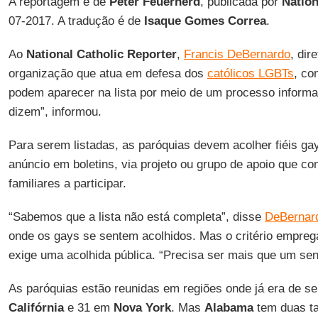
A reportagem é de
Peter Feuerherd
, publicada por
Nation
07-2017. A tradução é de
Isaque Gomes Correa
.
Ao
National Catholic Reporter
,
Francis DeBernardo
, dir
organização que atua em defesa dos
católicos LGBTs
, co
podem aparecer na lista por meio de um processo informa
dizem”, informou.
Para serem listadas, as paróquias devem acolher fiéis ga
anúncio em boletins, via projeto ou grupo de apoio que co
familiares a participar.
“Sabemos que a lista não está completa”, disse
DeBernar
onde os gays se sentem acolhidos. Mas o critério empreg
exige uma acolhida pública. “Precisa ser mais que um se
As paróquias estão reunidas em regiões onde já era de se 
Califórnia
e 31 em
Nova York
. Mas
Alabama
tem duas t