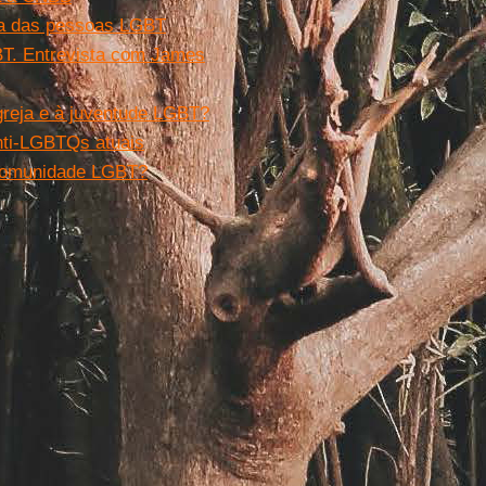
ida das pessoas LGBT
BT. Entrevista com James
greja e à juventude LGBT?
anti-LGBTQs atuais
 comunidade LGBT?