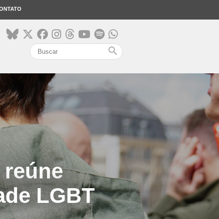
ONTATO
search
 reúne
dade LGBT