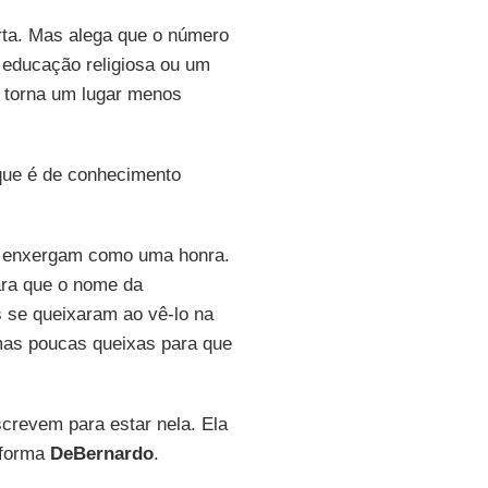
erta. Mas alega que o número
e educação religiosa ou um
e torna um lugar menos
que é de conhecimento
 a enxergam como uma honra.
ara que o nome da
s se queixaram ao vê-lo na
mas poucas queixas para que
crevem para estar nela. Ela
nforma
DeBernardo
.