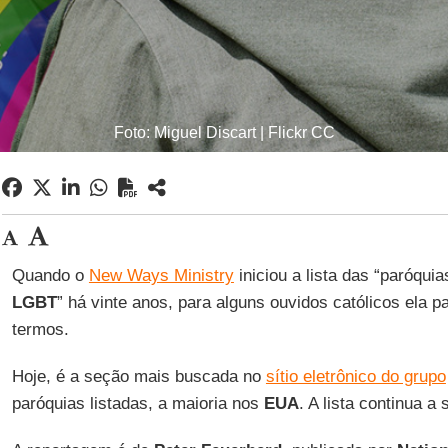
Foto: Miguel Discart | Flickr CC
Quando o
New Ways Ministry
iniciou a lista das “paróqu
LGBT
” há vinte anos, para alguns ouvidos católicos ela 
termos.
Hoje, é a seção mais buscada no
sítio eletrônico do grupo
paróquias listadas, a maioria nos
EUA
. A lista continua a 