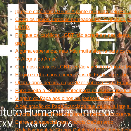
Leia mais
Igreja e católicos LGBTs: A ponte proposta pelo Pe.
Como os novos cardeais nomeados por Francisco po
LGBTs
Por que os católicos LGBT não acreditam nas descu
gays
Alguma esperança, mas não muita alegria para os c
“A Alegria do Amor”
Como os católicos LGBTs estão vivendo o Ano da Mi
Elogio e crítica aos comentários de Francisco sobr
Quatro anos depois, o que dizer sobre o Papa Fran
Papa aceita a renúncia antecipada de bispo canaden
Viagem do Papa aos olhos de pessoas LGBT
A declaração do Papa Francisco que mudou a Igrej
Amoris Laetitia. Potência transformadora e conser
Entrevista especial com Francis DeBernardo
Rede Nacional de Grupos Católicos LGBT envia not