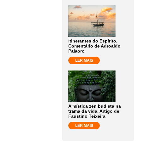
Itinerantes do Espírito.
Comentário de Adroaldo
Palaoro
LER MAIS
A mística zen budista na
trama da vida. Artigo de
Faustino Teixeira
LER MAIS