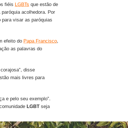
s fiéis
LGBTs
que estão de
paróquia acolhedora. Por
o para visar as paróquias
m efeito do
Papa Francisco
,
ação as palavras do
corajosa”, disse
tão mais livres para
a e pelo seu exemplo”.
a comunidade
LGBT
seja