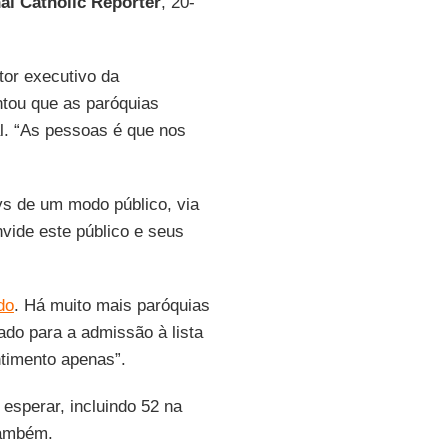
al Catholic Reporter
, 20-
etor executivo da
ntou que as paróquias
l. “As pessoas é que nos
ys de um modo público, via
nvide este público e seus
do
. Há muito mais paróquias
ado para a admissão à lista
ntimento apenas”.
esperar, incluindo 52 na
ambém.