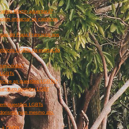
 James Martin aguentará?
dem impactar os católicos
lpas do Papa Francisco aos
atólicos LGBTs na exortação
sericórdia?
e LGBTs
cisco e as questões LGBTs?
se, duro opositor LGBT
a em questões LGBTs
vadorismo num mesmo ato.
a à CNBB