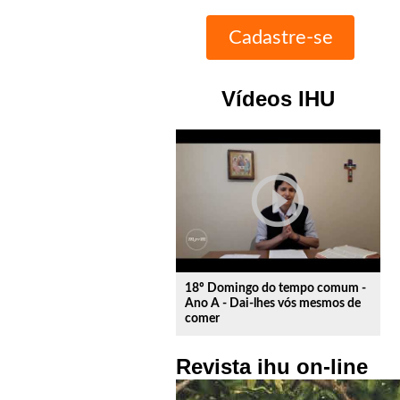
Vídeos IHU
play_circle_outline
18º Domingo do tempo comum -
Ano A - Dai-lhes vós mesmos de
comer
Revista ihu on-line